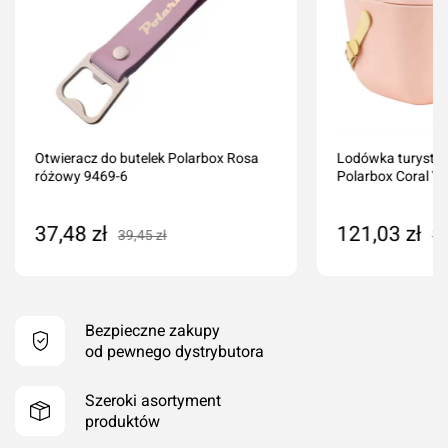
Otwieracz do butelek Polarbox Rosa
Lodówka turystyc
różowy 9469-6
Polarbox Coral Yel
37,48 zł
121,03 zł
39,45 zł
12
Dodaj do koszyka
Dodaj do ko
Bezpieczne zakupy
od pewnego dystrybutora
Szeroki asortyment
produktów