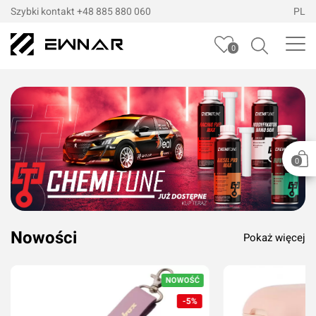
Szybki kontakt
+48 885 880 060
PL
0
0
Nowości
Pokaż więcej
NOWOŚĆ
-5%