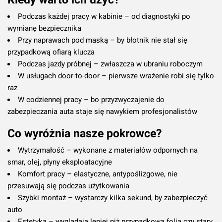
Podczas każdej pracy w kabinie – od diagnostyki po
wymianę bezpiecznika
Przy naprawach pod maską – by błotnik nie stał się
przypadkową ofiarą klucza
Podczas jazdy próbnej – zwłaszcza w ubraniu roboczym
W usługach door-to-door – pierwsze wrażenie robi się tylko
raz
W codziennej pracy – bo przyzwyczajenie do
zabezpieczania auta staje się nawykiem profesjonalistów
Co wyróżnia nasze pokrowce?
Wytrzymałość – wykonane z materiałów odpornych na
smar, olej, płyny eksploatacyjne
Komfort pracy – elastyczne, antypoślizgowe, nie
przesuwają się podczas użytkowania
Szybki montaż – wystarczy kilka sekund, by zabezpieczyć
auto
Estetyka – wyglądają lepiej niż przypadkowa folia czy stary