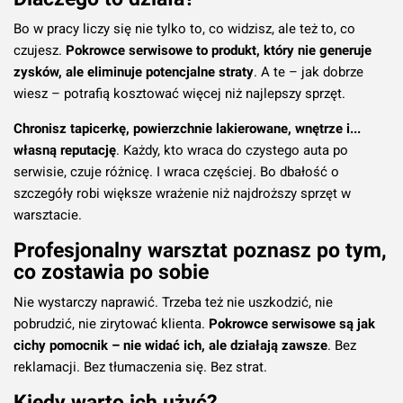
Bo w pracy liczy się nie tylko to, co widzisz, ale też to, co
czujesz.
Pokrowce serwisowe to produkt, który nie generuje
zysków, ale eliminuje potencjalne straty
. A te – jak dobrze
wiesz – potrafią kosztować więcej niż najlepszy sprzęt.
Chronisz tapicerkę, powierzchnie lakierowane, wnętrze i...
własną reputację
. Każdy, kto wraca do czystego auta po
serwisie, czuje różnicę. I wraca częściej. Bo dbałość o
szczegóły robi większe wrażenie niż najdroższy sprzęt w
warsztacie.
Profesjonalny warsztat poznasz po tym,
co zostawia po sobie
Nie wystarczy naprawić. Trzeba też nie uszkodzić, nie
pobrudzić, nie zirytować klienta.
Pokrowce serwisowe są jak
cichy pomocnik – nie widać ich, ale działają zawsze
. Bez
reklamacji. Bez tłumaczenia się. Bez strat.
Kiedy warto ich użyć?