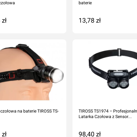
 czołowa
baterie
 zł
13,78 zł
daj do koszyka
Dodaj do koszyka
 czołowa na baterie TIROSS TS-
TIROSS TS1974 – Profesjonal
Latarka Czołowa z Sensor...
 zł
98,40 zł