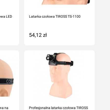
Odrdzewiacze
Smary
owa LED
Latarka czołowa TIROSS TS-1100
Środki penetrująco smarujące
Zmywacze
Kleje anaerobowe
54,12 zł
Kleje utwardzane UV
Dodaj do koszyka
Chemia techniczna
Silikony
Kleje
wa na
Profesjonalna latarka czołowa TIROSS