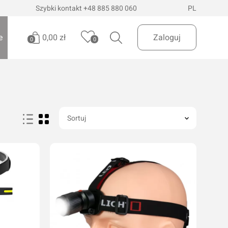
Szybki kontakt
+48 885 880 060
PL
0,00 zł
e
Zaloguj
0
0
Brak produktów
Oświetlenie pojazdów
Realizuj zamówienie
Latarki i szperacze
Sortuj
Latarki czołowe
 Dostawa
InPost Paczkomaty
już od 200zł
Lampy wielofunkcyjne
Lampy robocze
Oświetlenie ostrzegawcze
Oświetlenie biurowe