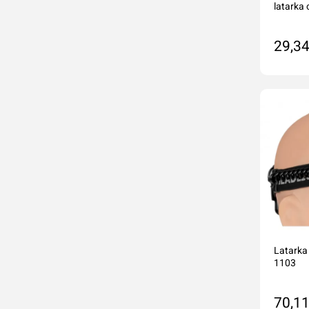
latarka
29,34
Do
Latarka
1103
70,11