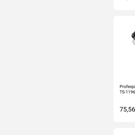
Do
Profesj
TS-119
75,56
Do