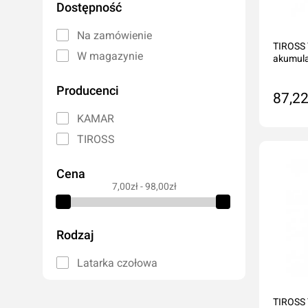
Dostępność
Lampy warsztatowe
Oleje hydrau
Noże
Oleje do s
Na zamówienie
TIROSS 
Pozostałe
Oleje do ma
W magazynie
akumul
Akcesoria do elektronarzędzi
Płyny hamu
Producenci
Płyny chłod
87,22
Dodatki do o
KAMAR
Do
Klimatyzacj
TIROSS
Cena
Rękawice robocze
7,00zł - 98,00zł
Ochrona oczu i twarzy
Higiena i czystość
Rodzaj
Taśmy ostrzegawcze
Latarka czołowa
TIROSS