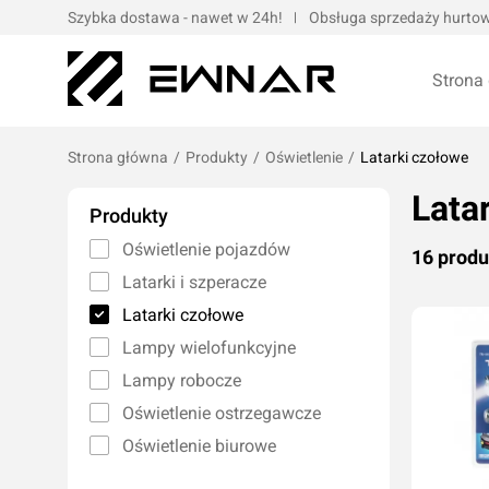
Szybka dostawa - nawet w 24h!
Obsługa sprzedaży hurtowe
Strona
Strona główna
/
Produkty
/
Oświetlenie
/
Latarki czołowe
Lata
Pokrowce serwisowe
Opaski kablo
Produkty
Podnośniki oraz urządzenia dźwigowe
Opaski met
Oświetlenie pojazdów
16 prod
Narzędzia ręczne
Obejmy met
Latarki i szperacze
Bity, nasadki, końcówki
Taśmy
Latarki czołowe
Wulkanizacja
Lampy wielofunkcyjne
Kompresory i narzędzia pneumatyczne
Lampy robocze
Prasy oraz narzędzia hydrauliczne
Oleje silnik
Oświetlenie ostrzegawcze
Wózki i zestawy narzędziowe
Oleje przek
Oświetlenie biurowe
Elektronarzędzia/elektrotechnika
Oleje motoc