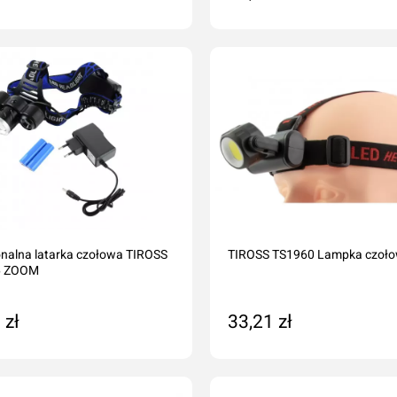
daj do koszyka
Dodaj do koszyka
onalna latarka czołowa TIROSS
TIROSS TS1960 Lampka czoł
6 ZOOM
 zł
33,21 zł
daj do koszyka
Dodaj do koszyka