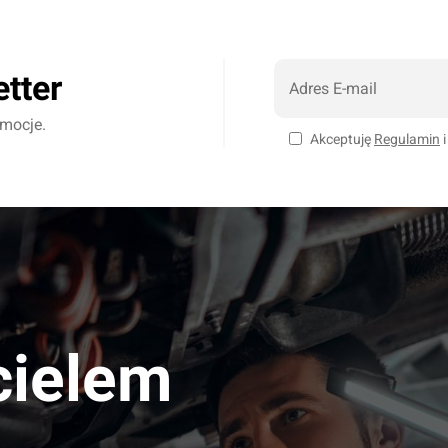
etter
omocje.
Akceptuję
Regulamin
cielem