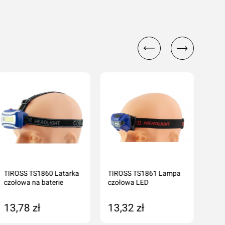
cenę
TIROSS TS1860 Latarka
TIROSS TS1861 Lampa
TIR
czołowa na baterie
czołowa LED
czo
13,78 zł
13,32 zł
16