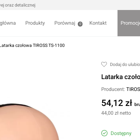
j oraz detalicznej
 główna
Produkty
Porównaj
Kontakt
Promocj
0
Latarka czołowa TIROSS TS-1100
we / Trytytki
Skrzynki i organizery
Dodaj do ulubi
alowe
Bezpieczniki
Latarka czo
alowe
Akcesoria samochodowe
Darmowa
Wycieraczki samochodowe
Producent:
TIRO
Pozostałe
54,12 zł
br
Foteliki samochodowe
44,00 zł
netto
Akcesoria dla dzieci
owe
Żarówki samochodowe
ładniowe
Dostępny
Lodówki turystyczne
yklowe