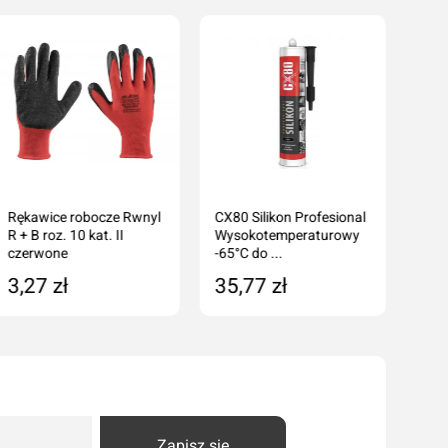
Rękawice robocze Rwnyl
CX80 Silikon Profesional
R + B roz. 10 kat. II
Wysokotemperaturowy
czerwone
-65°C do ...
3,27 zł
35,77 zł
Dodaj do koszyka
Dodaj do koszyka
Zapisz się