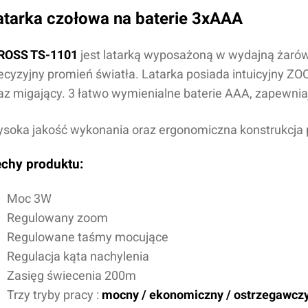
atarka czołowa na baterie 3xAAA
ROSS TS-1101
jest latarką wyposażoną
w wydajną żaró
ecyzyjny promień światła. Latarka posiada i
ntuicyjny ZO
az migający. 3 łatwo wymienialne baterie AAA, zapewnia
soka jakość wykonania oraz ergonomiczna konstrukcja p
chy produktu:
Moc
3
W
Regulowany zoom
Regulowane taśmy mocujące
Regulacja kąta nachylenia
Zasięg świecenia 200m
Trzy tryby pracy :
mocny
/ ekonomiczny / ostrzegawcz