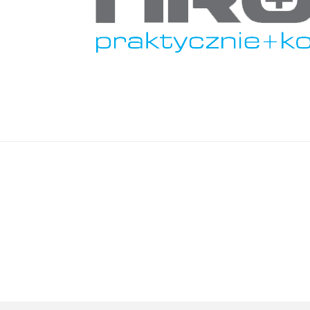
Imię i nazwisko*
Komentarz*