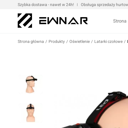
Szybka dostawa - nawet w 24h!
Obsługa sprzedaży hurtowe
Strona
Strona główna
/
Produkty
/
Oświetlenie
/
Latarki czołowe
/
Pokrowce serwisowe
Opaski kablo
Podnośniki oraz urządzenia dźwigowe
Opaski met
Narzędzia ręczne
Obejmy met
Bity, nasadki, końcówki
Taśmy
Wulkanizacja
Kompresory i narzędzia pneumatyczne
Prasy oraz narzędzia hydrauliczne
Oleje silnik
Wózki i zestawy narzędziowe
Oleje przek
Elektronarzędzia/elektrotechnika
Oleje motoc