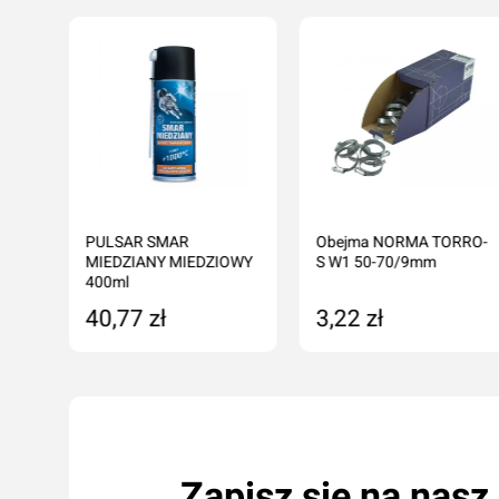
PULSAR SMAR
Obejma NORMA TORRO-
MIEDZIANY MIEDZIOWY
S W1 50-70/9mm
400ml
40,77 zł
3,22 zł
Dodaj do koszyka
Dodaj do koszyka
Zapisz się na nasz