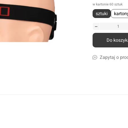
w kartonie 60 sztuk
liczne
sztuki
karton
amochodów ciężarowych
szyn rolniczych
Ścierki, gąbki, akcesoria
lcowe
Szampony i preparaty do mycia
nicze
Preparaty do ciężkich zabrudzeń
Do koszyk
leju i płynów
Konserwacja lakieru i karoserii
a
Czyszczenie i impregnacja wnętrza
Zapytaj o pro
Zapachy samochdowe
Do domu i biura
Narzędzia ogrodowe
Nawadnianie
Opryskiwacze
Pozostałe