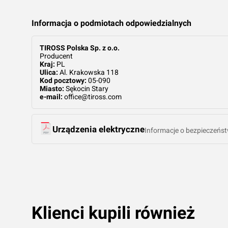
ka
Dodaj do koszyka
Dodaj do koszyka
Informacja o podmiotach odpowiedzialnych
TIROSS Polska Sp. z o.o.
Producent
Kraj:
PL
Ulica:
Al. Krakowska 118
Kod pocztowy:
05-090
Miasto:
Sękocin Stary
e-mail:
office@tiross.com
Urządzenia elektryczne
Informacje o bezpieczeńst
Klienci kupili również