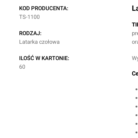
L
KOD PRODUCENTA:
TS-1100
TI
RODZAJ:
pr
Latarka czołowa
or
ILOŚĆ W KARTONIE:
Wy
60
Ce