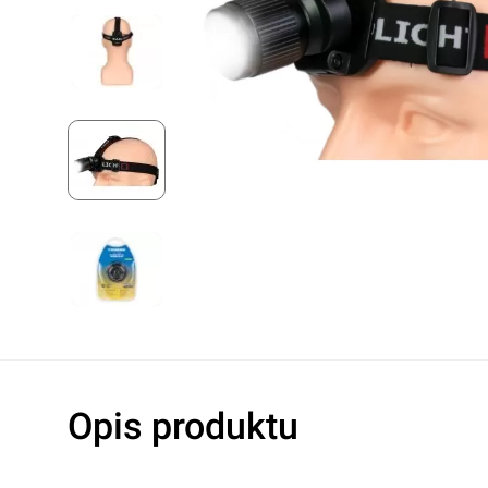
Lampy warsztatowe
Oleje hydrau
Noże
Oleje do s
Pozostałe
Oleje do ma
Akcesoria do elektronarzędzi
Płyny hamu
Płyny chłod
Dodatki do o
Klimatyzacj
Rękawice robocze
Ochrona oczu i twarzy
Higiena i czystość
Taśmy ostrzegawcze
Opis produktu