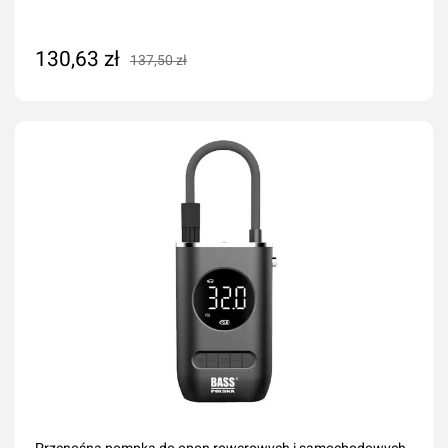
130,63 zł
137,50 zł
Dodaj do koszyka
Przenośna pompka do opon rowerowych i samochodowych