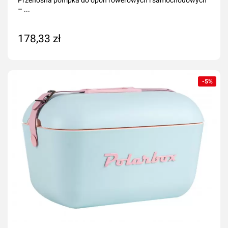
– ...
178,33 zł
Dodaj do koszyka
-5%