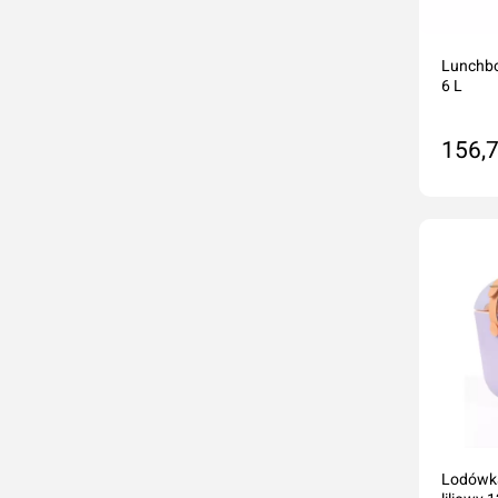
Lunchbo
6 L
156,7
Do
Lodówk