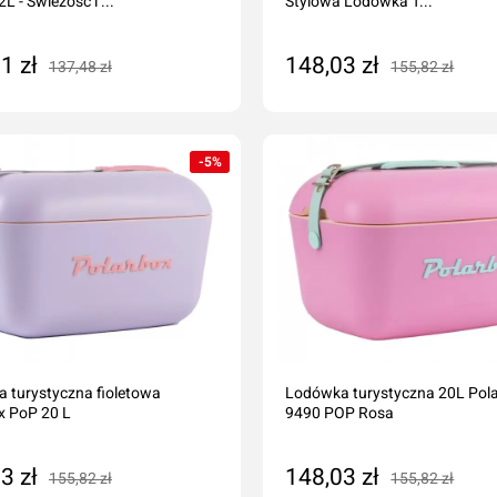
2L - Świeżość i ...
Stylowa Lodówka T...
1 zł
148,03 zł
137,48 zł
155,82 zł
daj do koszyka
Dodaj do koszyka
-5%
 turystyczna fioletowa
Lodówka turystyczna 20L Pol
x PoP 20 L
9490 POP Rosa
3 zł
148,03 zł
155,82 zł
155,82 zł