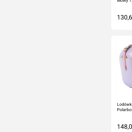
liliowy 1
130,6
Do
Lodówka
Polarbo
148,0