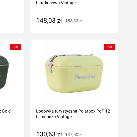
L turkusowa Vintage
148,03 zł
155,82 zł
Dodaj do koszyka
-5%
-5%
x Gold
Lodówka turystyczna Polarbox PoP 12
L Limonka Vintage
130,63 zł
137,50 zł