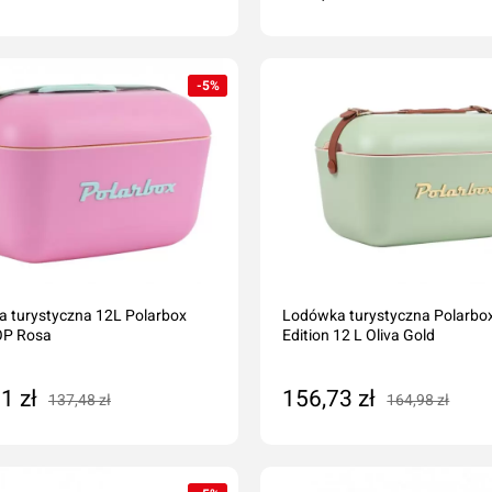
daj do koszyka
Dodaj do koszyka
-5%
 turystyczna 12L Polarbox
Lodówka turystyczna Polarbo
OP Rosa
Edition 12 L Oliva Gold
1 zł
156,73 zł
137,48 zł
164,98 zł
daj do koszyka
Dodaj do koszyka