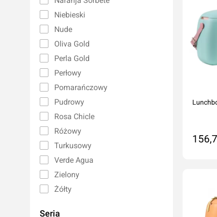
Naranja Sorbete
Niebieski
Nude
Oliva Gold
Perla Gold
Perłowy
Pomarańczowy
Pudrowy
Lunchbo
Rosa Chicle
Różowy
156,7
Turkusowy
Verde Agua
Do
Zielony
Żółty
Seria