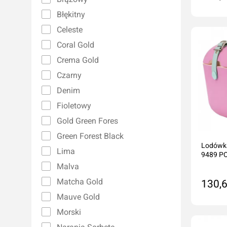
Błękitny
Do
Celeste
Coral Gold
Crema Gold
Czarny
Denim
Fioletowy
Gold Green Fores
Green Forest Black
Lodówka
Lima
9489 P
Malva
Matcha Gold
130,6
Mauve Gold
Do
Morski