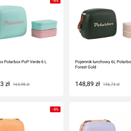
-5%
x Polarbox PoP Verde 6 L
Pojemnik lunchowy 6L Polarb
Forest Gold
3 zł
148,89 zł
164,98 zł
156,73 zł
daj do koszyka
Dodaj do koszyka
-5%