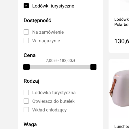
Lampy warsztatowe
Oleje hydrau
Lodówki turystyczne
Noże
Oleje do s
Lodówka
Dostępność
Pozostałe
Oleje do ma
Polarbox
Akcesoria do elektronarzędzi
Płyny hamu
Na zamówienie
Płyny chłod
130,6
W magazynie
Dodatki do o
Cena
Do
Klimatyzacj
7,00zł - 183,00zł
Rękawice robocze
Rodzaj
Ochrona oczu i twarzy
Lodówka turystyczna
Higiena i czystość
Otwieracz do butelek
Taśmy ostrzegawcze
Wkład chłodzący
Waga
Lunchbo