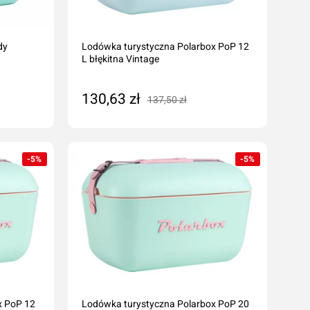
Odrdzewiacze
Smary
dy
Lodówka turystyczna Polarbox PoP 12
Środki penetrująco smarujące
L błękitna Vintage
Zmywacze
Kleje anaerobowe
130,63 zł
137,50 zł
Kleje utwardzane UV
Dodaj do koszyka
Chemia techniczna
Silikony
-5%
-5%
Kleje
x PoP 12
Lodówka turystyczna Polarbox PoP 20