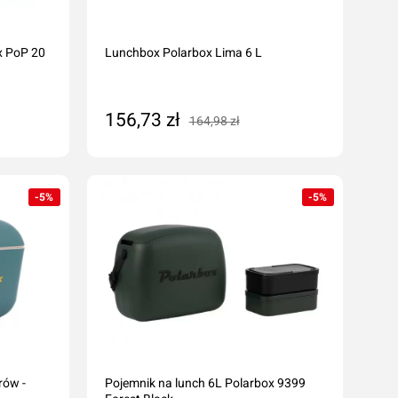
x PoP 20
Lunchbox Polarbox Lima 6 L
156,73 zł
164,98 zł
Dodaj do koszyka
-5%
-5%
rów -
Pojemnik na lunch 6L Polarbox 9399