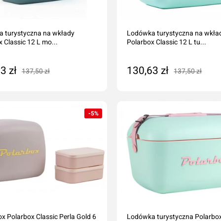
liczne
amochodów ciężarowych
 turystyczna na wkłady
Lodówka turystyczna na wkła
szyn rolniczych
Ścierki, gąbki, akcesoria
 Classic 12 L mo...
Polarbox Classic 12 L tu...
lcowe
Szampony i preparaty do mycia
nicze
Preparaty do ciężkich zabrudzeń
3 zł
130,63 zł
137,50 zł
137,50 zł
leju i płynów
Konserwacja lakieru i karoserii
daj do koszyka
Dodaj do koszyka
a
Czyszczenie i impregnacja wnętrza
Zapachy samochdowe
-5%
Do domu i biura
Narzędzia ogrodowe
Nawadnianie
Opryskiwacze
x Polarbox Classic Perla Gold 6
Lodówka turystyczna Polarbo
Pozostałe