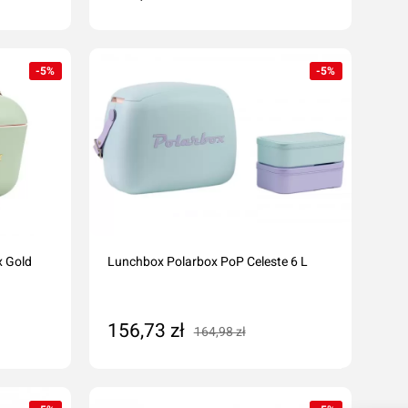
Dodaj do koszyka
-5%
-5%
x Gold
Lunchbox Polarbox PoP Celeste 6 L
156,73 zł
164,98 zł
Dodaj do koszyka