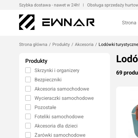
Szybka dostawa - nawet w 24h!
Obsługa sprzedaży hurtowe
Strona
Strona główna
/
Produkty
/
Akcesoria
/
Lodówki turystyczn
Lodó
Pokrowce serwisowe
Opaski kablo
Produkty
Podnośniki oraz urządzenia dźwigowe
Opaski met
Skrzynki i organizery
69 prod
Narzędzia ręczne
Obejmy met
Bezpieczniki
Bity, nasadki, końcówki
Taśmy
Akcesoria samochodowe
Wulkanizacja
Wycieraczki samochodowe
Kompresory i narzędzia pneumatyczne
Pozostałe
Prasy oraz narzędzia hydrauliczne
Oleje silnik
Foteliki samochodowe
Wózki i zestawy narzędziowe
Oleje przek
Akcesoria dla dzieci
Elektronarzędzia/elektrotechnika
Oleje motoc
Żarówki samochodowe