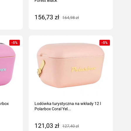
Forest Black
156,73 zł
164,98 zł
Dodaj do koszyka
-5%
-5%
arbox
Lodówka turystyczna na wkłady 12 l
Polarbox Coral Yel...
121,03 zł
127,40 zł