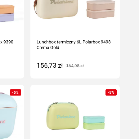
ox 9390
Lunchbox termiczny 6L Polarbox 9498
Crema Gold
156,73 zł
164,98 zł
Dodaj do koszyka
-5%
-5%