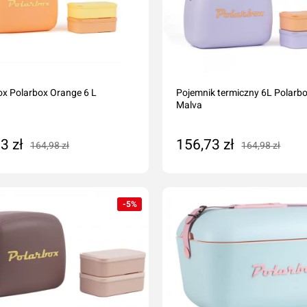
x Polarbox Orange 6 L
Pojemnik termiczny 6L Polarb
Malva
3 zł
156,73 zł
164,98 zł
164,98 zł
daj do koszyka
Dodaj do koszyka
-5%