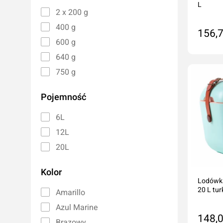
L
2 x 200 g
400 g
156,7
600 g
640 g
Do
750 g
Pojemność
6L
12L
20L
Kolor
Lodówka
20 L tu
Amarillo
Azul Marine
148,0
Brązowy