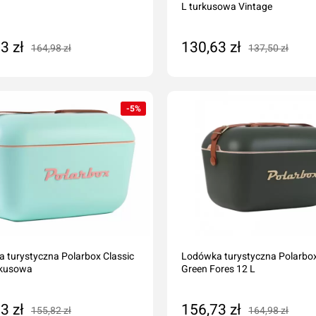
L turkusowa Vintage
3 zł
130,63 zł
164,98 zł
137,50 zł
daj do koszyka
Dodaj do koszyka
-5%
 turystyczna Polarbox Classic
Lodówka turystyczna Polarbo
rkusowa
Green Fores 12 L
3 zł
156,73 zł
155,82 zł
164,98 zł