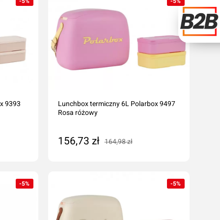
-5%
-5%
ox 9393
Lunchbox termiczny 6L Polarbox 9497
Rosa różowy
156,73 zł
164,98 zł
Dodaj do koszyka
-5%
-5%