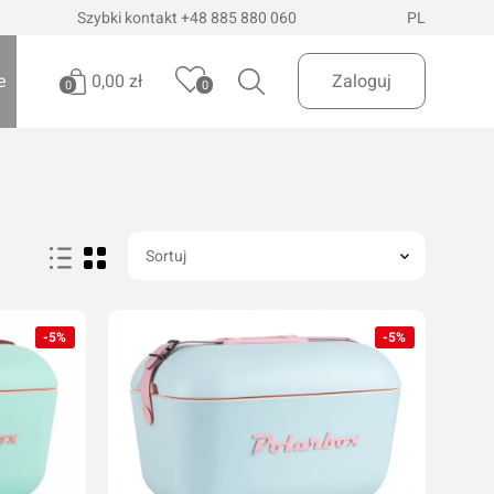
Szybki kontakt
+48 885 880 060
PL
0,00 zł
e
Zaloguj
0
0
Brak produktów
Oświetlenie pojazdów
Realizuj zamówienie
Latarki i szperacze
Sortuj
Latarki czołowe
 Dostawa
InPost Paczkomaty
już od 200zł
Lampy wielofunkcyjne
-5%
-5%
Lampy robocze
Oświetlenie ostrzegawcze
Oświetlenie biurowe