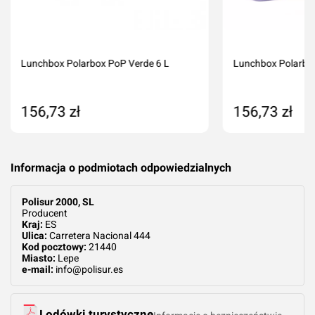
Lunchbox Polarbox PoP Verde 6 L
Lunchbox Polarbo
156,73 zł
156,73 zł
Dodaj do koszyka
Dodaj do kos
Informacja o podmiotach odpowiedzialnych
Polisur 2000, SL
Producent
Kraj:
ES
Ulica:
Carretera Nacional 444
Kod pocztowy:
21440
Miasto:
Lepe
e-mail:
info@polisur.es
Lodówki turystyczne