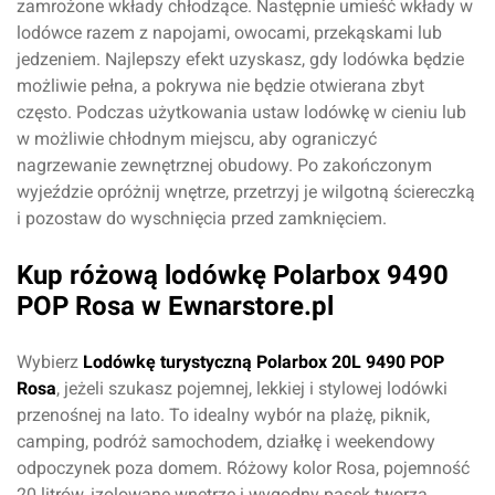
zamrożone wkłady chłodzące. Następnie umieść wkłady w
lodówce razem z napojami, owocami, przekąskami lub
jedzeniem. Najlepszy efekt uzyskasz, gdy lodówka będzie
możliwie pełna, a pokrywa nie będzie otwierana zbyt
często. Podczas użytkowania ustaw lodówkę w cieniu lub
w możliwie chłodnym miejscu, aby ograniczyć
nagrzewanie zewnętrznej obudowy. Po zakończonym
wyjeździe opróżnij wnętrze, przetrzyj je wilgotną ściereczką
i pozostaw do wyschnięcia przed zamknięciem.
Kup różową lodówkę Polarbox 9490
POP Rosa w Ewnarstore.pl
Wybierz
Lodówkę turystyczną Polarbox 20L 9490 POP
Rosa
, jeżeli szukasz pojemnej, lekkiej i stylowej lodówki
przenośnej na lato. To idealny wybór na plażę, piknik,
camping, podróż samochodem, działkę i weekendowy
odpoczynek poza domem. Różowy kolor Rosa, pojemność
20 litrów, izolowane wnętrze i wygodny pasek tworzą