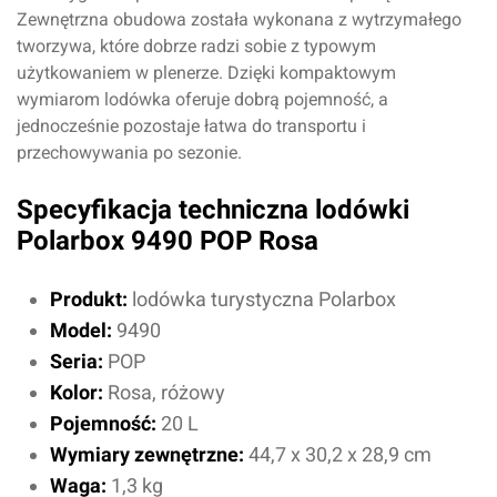
Zewnętrzna obudowa została wykonana z wytrzymałego
tworzywa, które dobrze radzi sobie z typowym
użytkowaniem w plenerze. Dzięki kompaktowym
wymiarom lodówka oferuje dobrą pojemność, a
Oceń produkt
jednocześnie pozostaje łatwa do transportu i
przechowywania po sezonie.
Przyznaj ocenę:
Specyfikacja techniczna lodówki
Polarbox 9490 POP Rosa
Imię i nazwisko*
Produkt:
lodówka turystyczna Polarbox
Model:
9490
Seria:
POP
Komentarz*
Kolor:
Rosa, różowy
Pojemność:
20 L
Wymiary zewnętrzne:
44,7 x 30,2 x 28,9 cm
Waga:
1,3 kg