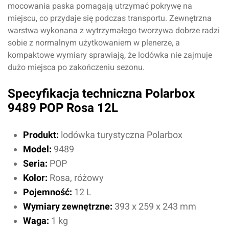
Przyznaj ocenę:
mocowania paska pomagają utrzymać pokrywę na
miejscu, co przydaje się podczas transportu. Zewnętrzna
warstwa wykonana z wytrzymałego tworzywa dobrze radzi
sobie z normalnym użytkowaniem w plenerze, a
kompaktowe wymiary sprawiają, że lodówka nie zajmuje
Imię i nazwisko*
dużo miejsca po zakończeniu sezonu.
Specyfikacja techniczna Polarbox
Komentarz*
9489 POP Rosa 12L
Produkt:
lodówka turystyczna Polarbox
Model:
9489
Seria:
POP
Kolor:
Rosa, różowy
Pojemność:
12 L
Wymiary zewnętrzne:
393 x 259 x 243 mm
Waga:
1 kg
Dodaj ocenę
Anuluj