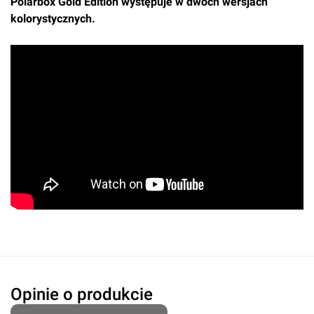
Polarbox Gold Edition występuje w dwóch wersjach
kolorystycznych.
Oceń produkt
Przyznaj ocenę:
Imię i nazwisko*
Opinie o produkcie
Komentarz*