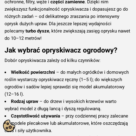
ochronne, filtry, węże i
części zamienne
. Dzięki nim
zwiększysz funkcjonalność opryskiwacza i dopasujesz go do
różnych zadań – od delikatnego zraszania po intensywny
oprysk dużych upraw. Dla jeszcze lepszej wydajności
polecamy
turbo dysze
, które zwiększają zasięg oprysku nawet
do 10–12 metrów!
Jak wybrać opryskiwacz ogrodowy?
Dobór opryskiwacza zależy od kilku czynników:
Wielkość powierzchni
– do małych ogródków i domowych
roślin wystarczy opryskiwacz ręczny (1–5 l); do większych
ogrodów i sadów lepiej sprawdzi się model akumulatorowy
(12–16 l).
Rodzaj upraw
– do drzew i wysokich krzewów warto
wybrać model z długą lancą i dyszą regulowaną.
Częstotliwość używania
– przy codziennej pracy zalecane
są modele plecakowe lub akumulatorowe, które oszczędzają
czas i siły użytkownika.