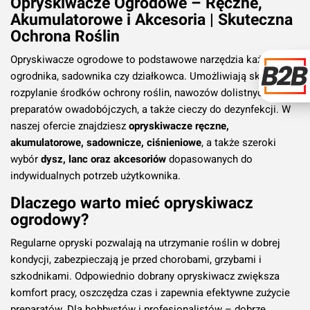
Opryskiwacze Ogrodowe – Ręczne,
Akumulatorowe i Akcesoria | Skuteczna
Ochrona Roślin
Opryskiwacze ogrodowe to podstawowe narzędzia każdego
ogrodnika, sadownika czy działkowca. Umożliwiają skuteczne
rozpylanie środków ochrony roślin, nawozów dolistnych,
preparatów owadobójczych, a także cieczy do dezynfekcji. W
naszej ofercie znajdziesz
opryskiwacze ręczne,
akumulatorowe, sadownicze, ciśnieniowe
, a także szeroki
wybór
dysz, lanc oraz akcesoriów
dopasowanych do
indywidualnych potrzeb użytkownika.
Dlaczego warto mieć opryskiwacz
ogrodowy?
Regularne opryski pozwalają na utrzymanie roślin w dobrej
kondycji, zabezpieczają je przed chorobami, grzybami i
szkodnikami. Odpowiednio dobrany opryskiwacz zwiększa
komfort pracy, oszczędza czas i zapewnia efektywne zużycie
preparatów. Dla hobbystów i profesjonalistów – dobrze