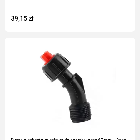
39,15 zł
Dodaj do koszyka
Dysza płaskostrumieniowa do opryskiwacza 67 mm – Bass