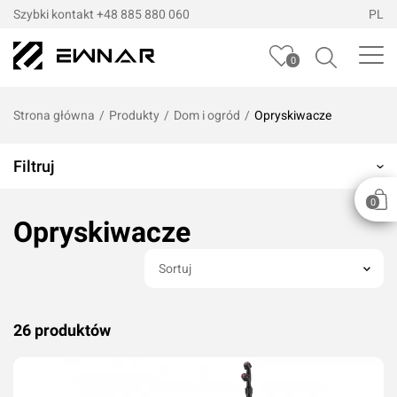
Szybki kontakt
+48 885 880 060
PL
0
Strona główna
/
Produkty
/
Dom i ogród
/
Opryskiwacze
Filtruj
0
Opryskiwacze
Sortuj
26 produktów