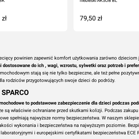
BK
niebieski AKSOB BL
 zł
79,50 zł
 zamówienie
Na zamówienie
iecięcy powinien zapewnić komfort użytkowania zarówno dzieciom j
i dostosowane do ich , wagi, wzrostu, sylwetki oraz potrzeb i prefer
amochodowym stają się nie tylko bezpieczne, ale też pełne pozytyw
la rodziców przygotowujących swoje dzieci do podróży.
k SPARCO
samochodowe to podstawowe zabezpieczenie dla dzieci podczas pod
e są właściwie ochraniane przed skutkami kolizji. Podczas zakupu 
we spełniają najwyższe normy bezpieczeństwa. W naszym sklepie o
jakości wykonania i bezpieczeństwa na najwyższym poziomie. Bezp
laboratoryjnymi i europejskimi certyfikatami bezpieczeństwa ECE R