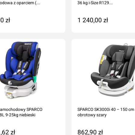
dowa z oparciem (...
36 kg i-Size R129...
0 zł
1 240,00 zł
daj do koszyka
Dodaj do koszyka
k samochodowy SPARCO
SPARCO SK3000i 40 – 150 cm 
L 9-25kg niebieski
obrotowy szary
,62 zł
862,90 zł