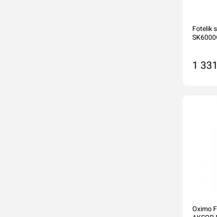
Foteli
SK6000G
1 331
Na
Oximo F