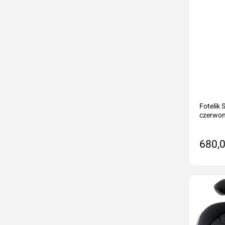
Fotelik
czerwony
680,0
Do