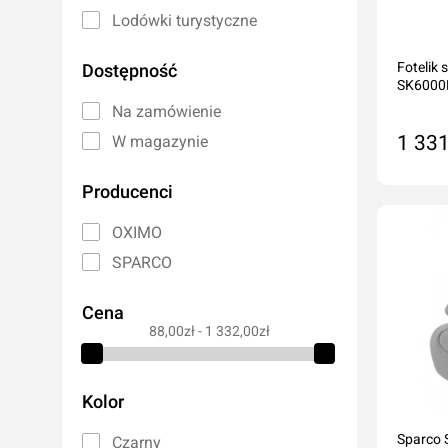
Lampy warsztatowe
Oleje hydrau
Lodówki turystyczne
Noże
Oleje do s
Foteli
Dostępność
Pozostałe
Oleje do ma
SK6000
Akcesoria do elektronarzędzi
Płyny hamu
Na zamówienie
Płyny chłod
1 331
W magazynie
Dodatki do o
Producenci
Do
Klimatyzacj
OXIMO
SPARCO
Rękawice robocze
Ochrona oczu i twarzy
Cena
Higiena i czystość
88,00zł - 1 332,00zł
Taśmy ostrzegawcze
Kolor
Sparco 
Czarny