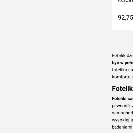
AKSOB 
92,75
Na
Fotelik dz
być w pełn
foteliku s
komfortu d
Foteli
Foteliki 
pewność, ż
samochodo
wysokiej 
badaniami 