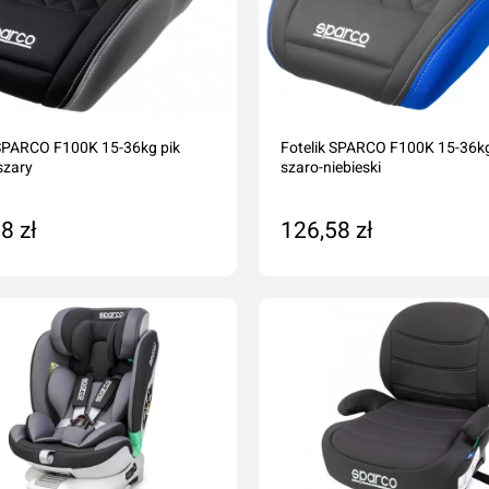
 SPARCO F100K 15-36kg pik
Fotelik SPARCO F100K 15-36kg
szary
szaro-niebieski
8 zł
126,58 zł
 zamówienie
Na zamówienie