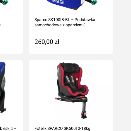
Odrdzewiacze
Smary
Sparco SK100IB-BL – Podstawka
Środki penetrująco smarujące
...
samochodowa z oparciem (...
Zmywacze
Kleje anaerobowe
260,00 zł
Kleje utwardzane UV
Dodaj do koszyka
Chemia techniczna
Silikony
Kleje
bieski 5–
Fotelik SPARCO SK500I 0-18kg