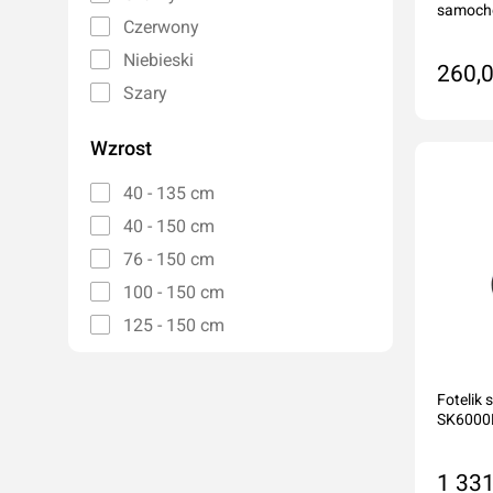
samocho
Czerwony
Niebieski
260,0
Szary
Do
Wzrost
40 - 135 cm
40 - 150 cm
76 - 150 cm
100 - 150 cm
125 - 150 cm
Foteli
SK6000B
1 331