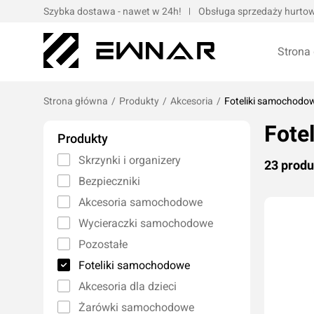
Szybka dostawa - nawet w 24h!
Obsługa sprzedaży hurtowe
Strona
Strona główna
/
Produkty
/
Akcesoria
/
Foteliki samochodo
Fote
Pokrowce serwisowe
Opaski kablo
Produkty
Podnośniki oraz urządzenia dźwigowe
Opaski met
Skrzynki i organizery
23 prod
Narzędzia ręczne
Obejmy met
Bezpieczniki
Bity, nasadki, końcówki
Taśmy
Akcesoria samochodowe
Wulkanizacja
Wycieraczki samochodowe
Kompresory i narzędzia pneumatyczne
Pozostałe
Prasy oraz narzędzia hydrauliczne
Oleje silnik
Foteliki samochodowe
Wózki i zestawy narzędziowe
Oleje przek
Akcesoria dla dzieci
Elektronarzędzia/elektrotechnika
Oleje motoc
Żarówki samochodowe