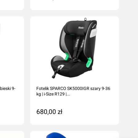
Dodaj do koszyka
ieski 9-
Fotelik SPARCO SK5000IGR szary 9-36
kg | i-Size R129 |...
680,00 zł
Dodaj do koszyka