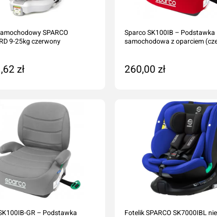
liczne
amochodów ciężarowych
k samochodowy SPARCO
Sparco SK100IB – Podstawka
szyn rolniczych
Ścierki, gąbki, akcesoria
RD 9-25kg czerwony
samochodowa z oparciem (cze
lcowe
Szampony i preparaty do mycia
nicze
Preparaty do ciężkich zabrudzeń
,62 zł
260,00 zł
leju i płynów
Konserwacja lakieru i karoserii
daj do koszyka
Dodaj do koszyka
a
Czyszczenie i impregnacja wnętrza
Zapachy samochdowe
Do domu i biura
Narzędzia ogrodowe
Nawadnianie
Opryskiwacze
SK100IB-GR – Podstawka
Fotelik SPARCO SK7000IBL nie
Pozostałe