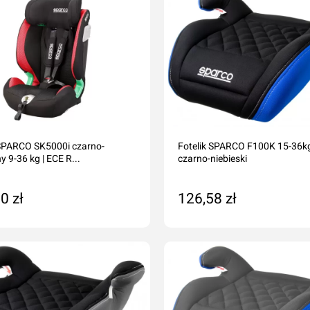
 SPARCO SK5000i czarno-
Fotelik SPARCO F100K 15-36kg
 9-36 kg | ECE R...
czarno-niebieski
0 zł
126,58 zł
daj do koszyka
Na zamówienie