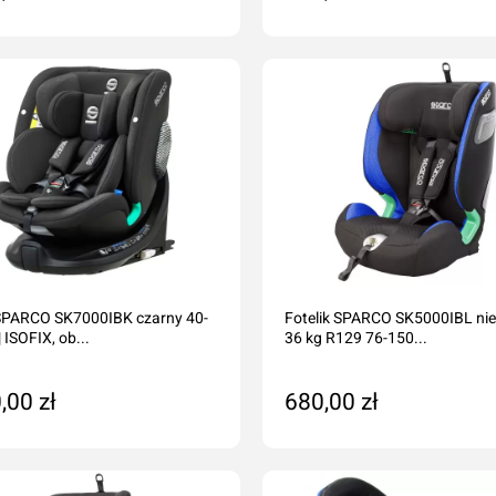
daj do koszyka
Dodaj do koszyka
 SPARCO SK7000IBK czarny 40-
Fotelik SPARCO SK5000IBL nieb
 ISOFIX, ob...
36 kg R129 76-150...
,00 zł
680,00 zł
daj do koszyka
Dodaj do koszyka