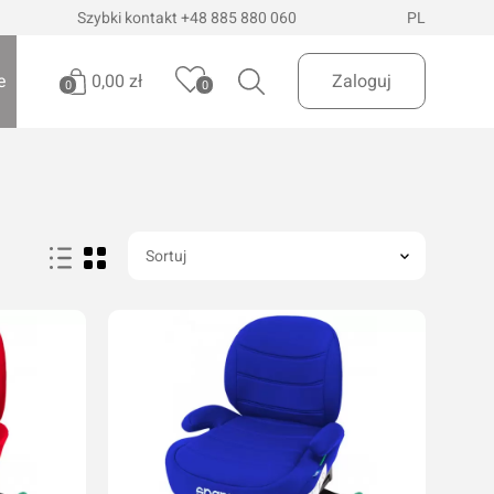
Szybki kontakt
+48 885 880 060
PL
0,00 zł
e
Zaloguj
0
0
Brak produktów
Oświetlenie pojazdów
Realizuj zamówienie
Latarki i szperacze
Sortuj
Latarki czołowe
 Dostawa
InPost Paczkomaty
już od 200zł
Lampy wielofunkcyjne
Lampy robocze
Oświetlenie ostrzegawcze
Oświetlenie biurowe