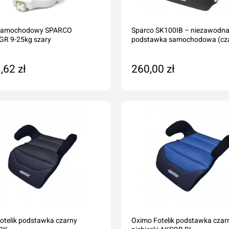
k samochodowy SPARCO
Sparco SK100IB – niezawodn
R 9-25kg szary
podstawka samochodowa (cza
,62 zł
260,00 zł
 zamówienie
Na zamówienie
otelik podstawka czarny
Oximo Fotelik podstawka czar