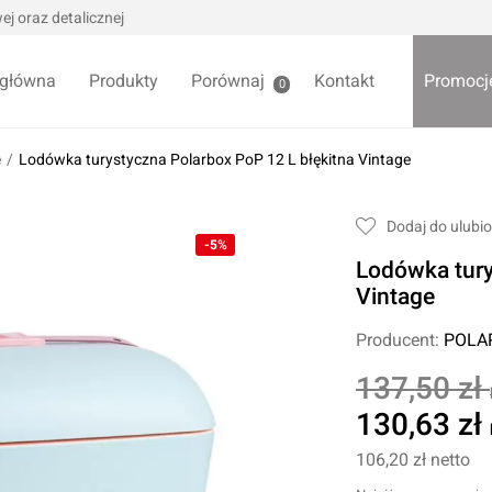
j oraz detalicznej
 główna
Produkty
Porównaj
Kontakt
Promocj
0
e
/
Lodówka turystyczna Polarbox PoP 12 L błękitna Vintage
we / Trytytki
Skrzynki i organizery
Dodaj do ulubi
alowe
-5%
Bezpieczniki
Lodówka tury
alowe
Akcesoria samochodowe
Darmowa
Vintage
Wycieraczki samochodowe
Producent:
POLA
Pozostałe
Foteliki samochodowe
137,50 zł
Akcesoria dla dzieci
owe
130,63 zł
Żarówki samochodowe
ładniowe
106,20 zł
netto
Lodówki turystyczne
yklowe