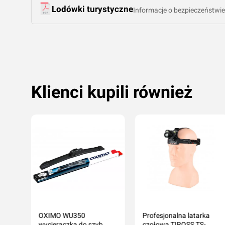
Lodówki turystyczne
Informacje o bezpieczeństwie
Klienci kupili również
OXIMO WU350
Profesjonalna latarka
wycieraczka do szyb
czołowa TIROSS TS-