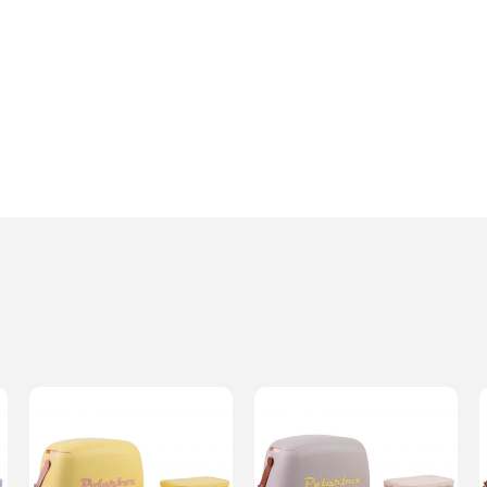
Dodaj o
Anuluj