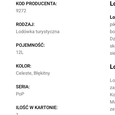
L
KOD PRODUCENTA:
9272
Lo
RODZAJ:
pi
Lodówka turystyczna
bo
Dz
POJEMNOŚĆ:
sk
12L
si
KOLOR:
L
Celeste, Błękitny
Lo
SERIA:
za
PoP
Ko
Ma
ILOŚĆ W KARTONIE:
ze
1