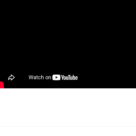
Imię i nazwisko*
Komentarz*