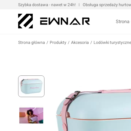
Szybka dostawa - nawet w 24h!
Obsługa sprzedaży hurtowe
Strona
Strona główna
/
Produkty
/
Akcesoria
/
Lodówki turystyczn
Pokrowce serwisowe
Opaski kablo
Podnośniki oraz urządzenia dźwigowe
Opaski met
Narzędzia ręczne
Obejmy met
Bity, nasadki, końcówki
Taśmy
Wulkanizacja
Kompresory i narzędzia pneumatyczne
Prasy oraz narzędzia hydrauliczne
Oleje silnik
Wózki i zestawy narzędziowe
Oleje przek
Elektronarzędzia/elektrotechnika
Oleje motoc