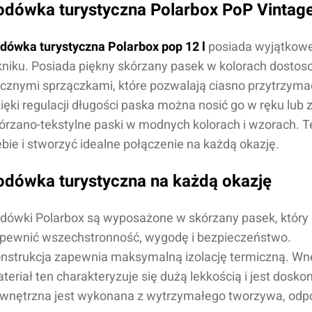
odówka turystyczna Polarbox PoP Vintag
dówka turystyczna Polarbox pop 12 l
posiada wyjątkowe 
kniku. Posiada piękny skórzany pasek w kolorach dost
cznymi sprzączkami, które pozwalają ciasno przytrzyma
ięki regulacji długości paska można nosić go w ręku lub 
órzano-tekstylne paski w modnych kolorach i wzorach. 
ebie i stworzyć idealne połączenie na każdą okazję.
odówka turystyczna na każdą okazję
dówki Polarbox są wyposażone w skórzany pasek, który
pewnić wszechstronność, wygodę i bezpieczeństwo.
nstrukcja zapewnia maksymalną izolację termiczną. Wnę
teriał ten charakteryzuje się dużą lekkością i jest dos
wnętrzna jest wykonana z wytrzymałego tworzywa, odp