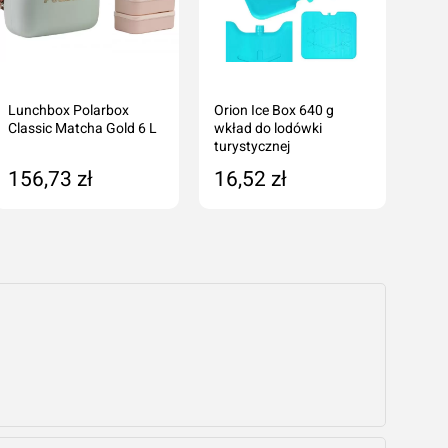
Lunchbox Polarbox
Orion Ice Box 640 g
Orio
Classic Matcha Gold 6 L
wkład do lodówki
wkła
turystycznej
tury
156,73 zł
16,52 zł
14
Dodaj do koszyka
Produkt niedostępny