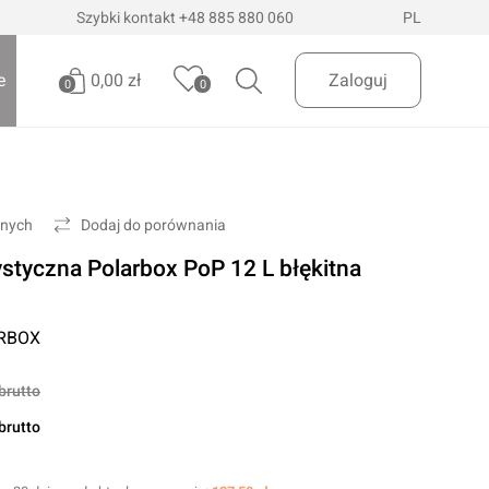
Szybki kontakt
+48 885 880 060
PL
0,00 zł
e
Zaloguj
0
0
Brak produktów
Oświetlenie pojazdów
Realizuj zamówienie
onych
Dodaj do porównania
Latarki i szperacze
styczna Polarbox PoP 12 L błękitna
Latarki czołowe
 Dostawa
InPost Paczkomaty
już od 200zł
Lampy wielofunkcyjne
RBOX
Lampy robocze
Oświetlenie ostrzegawcze
brutto
Oświetlenie biurowe
brutto