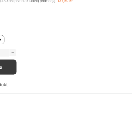
u 30 dni przed aktualną promocją:
137,50 zł
Odrdzewiacze
Smary
Środki penetrująco smarujące
Zmywacze
y
Kleje anaerobowe
Kleje utwardzane UV
Chemia techniczna
a
Silikony
Kleje
dukt