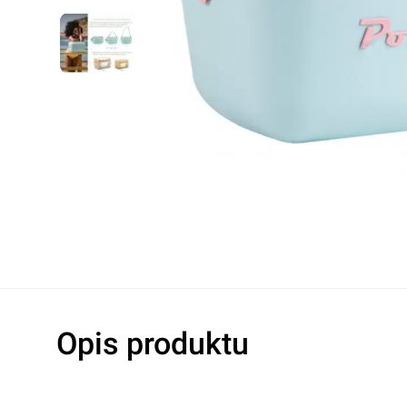
Lampy warsztatowe
Oleje hydrau
Noże
Oleje do s
Pozostałe
Oleje do ma
Akcesoria do elektronarzędzi
Płyny hamu
Płyny chłod
Dodatki do o
Klimatyzacj
Rękawice robocze
Ochrona oczu i twarzy
Higiena i czystość
Taśmy ostrzegawcze
Opis produktu