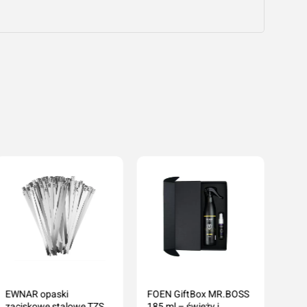
EWNAR opaski
FOEN GiftBox MR.BOSS
zaciskowe stalowe TZS
185 ml – świeży i