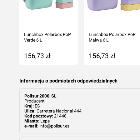
Lunchbox Polarbox PoP
Lunchbox Polarbox PoP
rowy
Verde 6 L
Malwa 6 L
156,73 zł
156,73 zł
tępny
Dodaj do koszyka
Dodaj do koszyka
Informacja o podmiotach odpowiedzialnych
Polisur 2000, SL
Producent
Kraj:
ES
Ulica:
Carretera Nacional 444
Kod pocztowy:
21440
Miasto:
Lepe
e-mail:
info@polisur.es