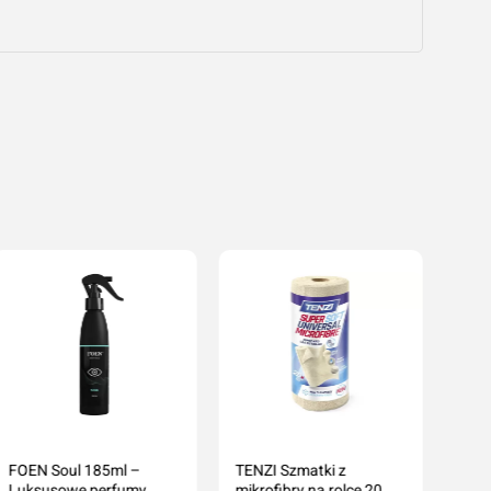
FOEN Soul 185ml –
TENZI Szmatki z
Luksusowe perfumy
mikrofibry na rolce 20