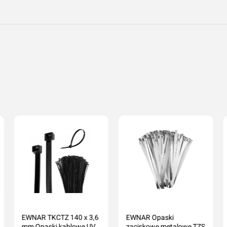
EWNAR TKCTZ 140 x 3,6
EWNAR Opaski
mm Opaski kablowe UV
zaciskowe metalowe TZS