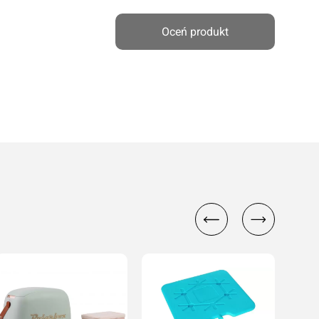
Oceń produkt
cenę