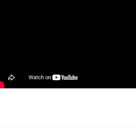
Imię i nazwisko*
Komentarz*