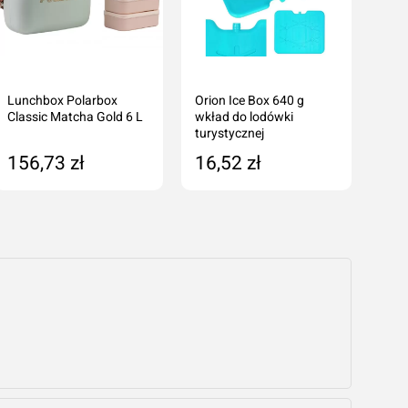
Lunchbox Polarbox
Orion Ice Box 640 g
Orio
Classic Matcha Gold 6 L
wkład do lodówki
wkła
turystycznej
tury
156,73 zł
16,52 zł
14
Dodaj do koszyka
Produkt niedostępny