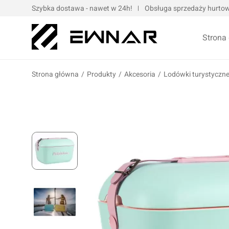
Szybka dostawa - nawet w 24h!
Obsługa sprzedaży hurtowe
Strona
Strona główna
/
Produkty
/
Akcesoria
/
Lodówki turystyczn
Pokrowce serwisowe
Opaski kablo
Podnośniki oraz urządzenia dźwigowe
Opaski met
Narzędzia ręczne
Obejmy met
Bity, nasadki, końcówki
Taśmy
Wulkanizacja
Kompresory i narzędzia pneumatyczne
Prasy oraz narzędzia hydrauliczne
Oleje silnik
Wózki i zestawy narzędziowe
Oleje przek
Elektronarzędzia/elektrotechnika
Oleje motoc