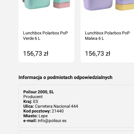
Lunchbox Polarbox PoP
Lunchbox Polarbox PoP
rowy
Verde 6 L
Malwa 6 L
156,73 zł
156,73 zł
tępny
Dodaj do koszyka
Dodaj do koszyka
Informacja o podmiotach odpowiedzialnych
Polisur 2000, SL
Producent
Kraj:
ES
Ulica:
Carretera Nacional 444
Kod pocztowy:
21440
Miasto:
Lepe
e-mail:
info@polisur.es