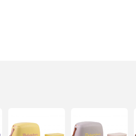
Dodaj o
Anuluj