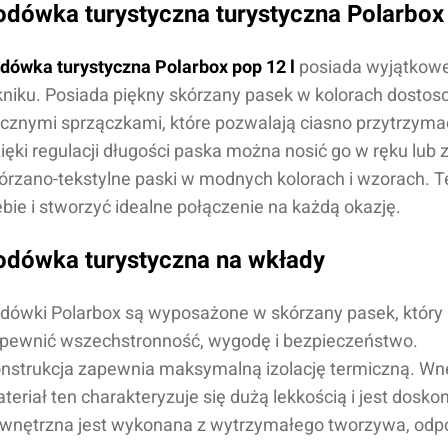
odówka turystyczna turystyczna Polarbox
dówka turystyczna Polarbox pop 12 l
posiada wyjątkowe 
kniku. Posiada piękny skórzany pasek w kolorach dost
cznymi sprzączkami, które pozwalają ciasno przytrzyma
ięki regulacji długości paska można nosić go w ręku lub 
órzano-tekstylne paski w modnych kolorach i wzorach. 
ebie i stworzyć idealne połączenie na każdą okazję.
odówka turystyczna na wkłady
dówki Polarbox są wyposażone w skórzany pasek, który
pewnić wszechstronność, wygodę i bezpieczeństwo.
nstrukcja zapewnia maksymalną izolację termiczną. Wnę
teriał ten charakteryzuje się dużą lekkością i jest dos
wnętrzna jest wykonana z wytrzymałego tworzywa, odp