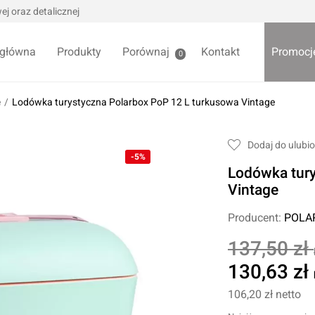
j oraz detalicznej
 główna
Produkty
Porównaj
Kontakt
Promocj
0
e
/
Lodówka turystyczna Polarbox PoP 12 L turkusowa Vintage
we / Trytytki
Skrzynki i organizery
Dodaj do ulubi
alowe
-5%
Bezpieczniki
Lodówka tury
alowe
Akcesoria samochodowe
Darmowa
Vintage
Wycieraczki samochodowe
Producent:
POLA
Pozostałe
Foteliki samochodowe
137,50 zł
Akcesoria dla dzieci
owe
130,63 zł
Żarówki samochodowe
ładniowe
106,20 zł
netto
Lodówki turystyczne
yklowe