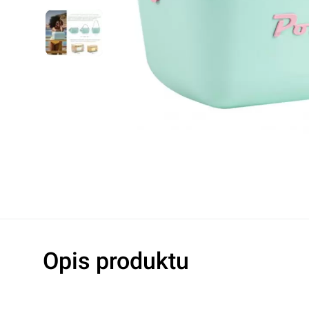
Lampy warsztatowe
Oleje hydrau
Noże
Oleje do s
Pozostałe
Oleje do ma
Akcesoria do elektronarzędzi
Płyny hamu
Płyny chłod
Dodatki do o
Klimatyzacj
Rękawice robocze
Ochrona oczu i twarzy
Higiena i czystość
Taśmy ostrzegawcze
Opis produktu