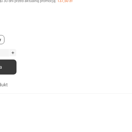
u 30 dni przed aktualną promocją:
137,50 zł
Odrdzewiacze
Smary
Środki penetrująco smarujące
Zmywacze
y
Kleje anaerobowe
Kleje utwardzane UV
Chemia techniczna
a
Silikony
Kleje
dukt