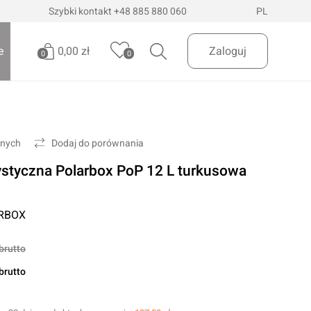
Szybki kontakt
+48 885 880 060
PL
0,00 zł
e
Zaloguj
0
0
Brak produktów
Oświetlenie pojazdów
Realizuj zamówienie
onych
Dodaj do porównania
Latarki i szperacze
styczna Polarbox PoP 12 L turkusowa
Latarki czołowe
 Dostawa
InPost Paczkomaty
już od 200zł
Lampy wielofunkcyjne
RBOX
Lampy robocze
Oświetlenie ostrzegawcze
brutto
Oświetlenie biurowe
brutto