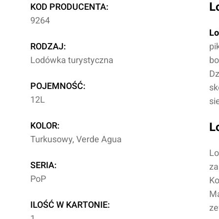
L
KOD PRODUCENTA:
9264
Lo
RODZAJ:
pi
Lodówka turystyczna
bo
Dz
POJEMNOŚĆ:
sk
12L
si
KOLOR:
L
Turkusowy, Verde Agua
Lo
SERIA:
za
PoP
Ko
Ma
ILOŚĆ W KARTONIE:
ze
1