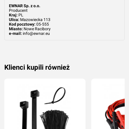
EWNAR Sp. z o.o.
Producent
Kraj:
PL
Ulica:
Mazowiecka 113
Kod pocztowy:
05-555
Dodaj ocenę
Anuluj
Miasto:
Nowe Racibory
e-mail:
info@ewnar.eu
Klienci kupili również