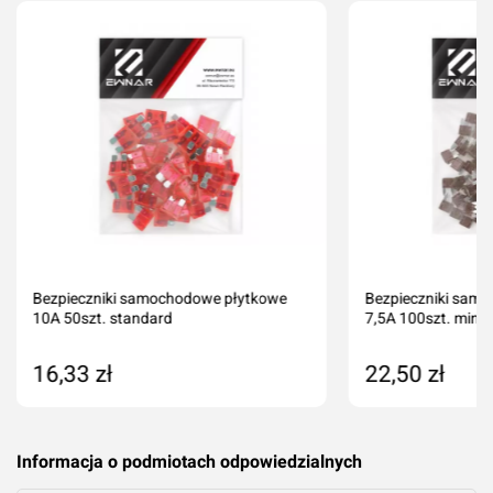
Oceń produkt
Przyznaj ocenę:
Imię i nazwisko*
Bezpieczniki samochodowe płytkowe
Bezpieczniki sam
10A 50szt. standard
7,5A 100szt. mini
Komentarz*
16,33 zł
22,50 zł
Dodaj do koszyka
Dodaj do kos
Informacja o podmiotach odpowiedzialnych