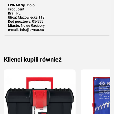
EWNAR Sp. z o.o.
Producent
Kraj:
PL
Ulica:
Mazowiecka 113
Kod pocztowy:
05-555
Dodaj ocenę
Anuluj
Miasto:
Nowe Racibory
e-mail:
info@ewnar.eu
Klienci kupili również