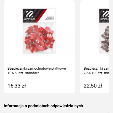
Oceń produkt
Przyznaj ocenę:
Imię i nazwisko*
Bezpieczniki samochodowe płytkowe
Bezpieczniki sam
10A 50szt. standard
7,5A 100szt. mini
Komentarz*
16,33 zł
22,50 zł
Dodaj do koszyka
Dodaj do kos
Informacja o podmiotach odpowiedzialnych