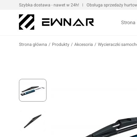
Szybka dostawa - nawet w 24h!
Obsługa sprzedaży hurtowe
Strona
Strona główna
/
Produkty
/
Akcesoria
/
Wycieraczki samoc
Pokrowce serwisowe
Opaski kablo
Podnośniki oraz urządzenia dźwigowe
Opaski met
Narzędzia ręczne
Obejmy met
Bity, nasadki, końcówki
Taśmy
Wulkanizacja
Kompresory i narzędzia pneumatyczne
Prasy oraz narzędzia hydrauliczne
Oleje silnik
Wózki i zestawy narzędziowe
Oleje przek
Elektronarzędzia/elektrotechnika
Oleje motoc