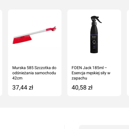
01
> 2015-12-01
-01 > 2015-12-01
12-01
TATE / KOMBI 2008-05-01 > 2014-01-01
Murska 585 Szczotka do
FOEN Jack 185ml –
odśnieżania samochodu
Esencja męskiej siły w
42cm
zapachu
37,44 zł
40,58 zł
Dodaj do koszyka
Dodaj do koszyka