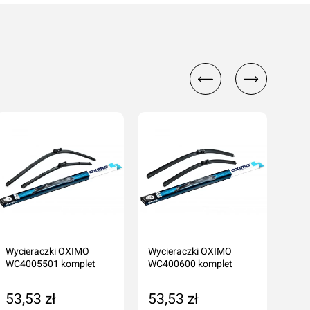
cenę
Wycieraczki OXIMO
Wycieraczki OXIMO
Wyc
WC4005501 komplet
WC400600 komplet
WC4
53,53 zł
53,53 zł
53