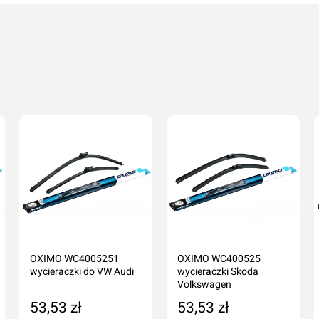
 2015-11-01
Dodaj o
Anuluj
01
 > 2017-03-01
OXIMO WC4005251
OXIMO WC400525
1
wycieraczki do VW Audi
wycieraczki Skoda
Volkswagen
53,53 zł
53,53 zł