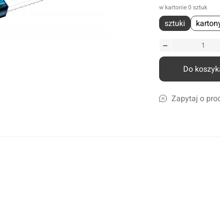
w kartonie 0 sztuk
liczne
sztuki
karton
amochodów ciężarowych
szyn rolniczych
Ścierki, gąbki, akcesoria
lcowe
Szampony i preparaty do mycia
nicze
Preparaty do ciężkich zabrudzeń
Do koszyk
leju i płynów
Konserwacja lakieru i karoserii
a
Czyszczenie i impregnacja wnętrza
Zapytaj o pro
Zapachy samochdowe
Do domu i biura
Narzędzia ogrodowe
Nawadnianie
Opryskiwacze
Pozostałe