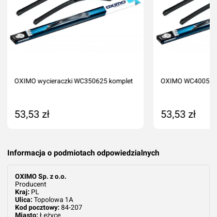
Komentarz*
OXIMO wycieraczki WC350625 komplet
OXIMO WC400550 
53,53 zł
53,53 zł
Dodaj do koszyka
Dodaj do kos
Dodaj ocenę
Anuluj
Informacja o podmiotach odpowiedzialnych
OXIMO Sp. z o.o.
Producent
Kraj:
PL
Ulica:
Topolowa 1A
Kod pocztowy:
84-207
Miasto:
Łężyce