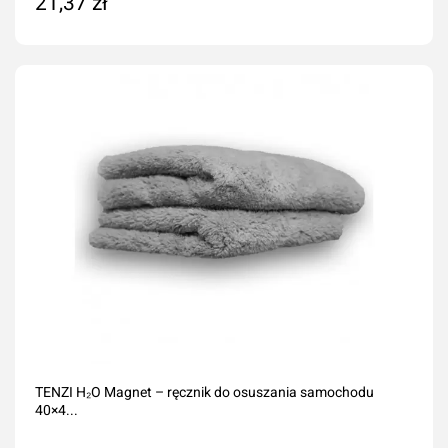
21,37 zł
Dodaj do koszyka
TENZI H₂O Magnet – ręcznik do osuszania samochodu
40×4...