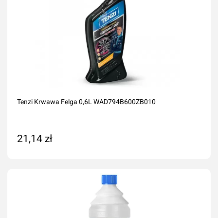
Tenzi Krwawa Felga 0,6L WAD794B600ZB010
21,14 zł
Dodaj do koszyka