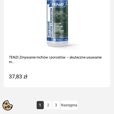
TENZI Zmywanie mchów i porostów – skuteczne usuwanie
m...
37,83 zł
Dodaj do koszyka
1
2
3
Następna