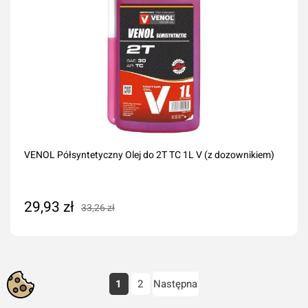
VENOL Półsyntetyczny Olej do 2T TC 1L V (z dozownikiem)
29,93 zł
33,26 zł
Dodaj do koszyka
1
2
Następna