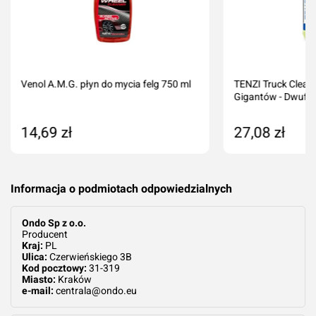
Venol A.M.G. płyn do mycia felg 750 ml
TENZI Truck Clean
Gigantów - Dwufaz
14,69 zł
27,08 zł
Dodaj do koszyka
Dodaj do kos
Informacja o podmiotach odpowiedzialnych
Ondo Sp z o.o.
Producent
Kraj:
PL
Ulica:
Czerwieńskiego 3B
Kod pocztowy:
31-319
Miasto:
Kraków
e-mail:
centrala@ondo.eu