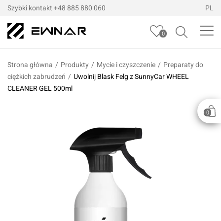
Szybki kontakt
+48 885 880 060
PL
0
Strona główna
/
Produkty
/
Mycie i czyszczenie
/
Preparaty do
ciężkich zabrudzeń
/
Uwolnij Blask Felg z SunnyCar WHEEL
CLEANER GEL 500ml
0