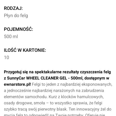
RODZAJ:
Płyn do felg
POJEMNOŚĆ:
500 ml
ILOŚĆ W KARTONIE:
10
Przygotuj się na spektakularne rezultaty czyszczenia felg
z SunnyCar WHEEL CLEANER GEL - 500ml, dostępnym w
ewnarstore.pl!
Felgi to jeden z najbardziej eksponowanych,
a jednocześnie najbardziej narażonych na zabrudzenia
elementów samochodu. Kurz z klocków hamulcowych,
osady drogowe, smoła – to wszystko sprawia, że felgi
szybko tracą swój pierwotny blask. Ten innowacyjny żel do
mycia felg to odpowiedź na Twoje potrzeby. Oferuje nie