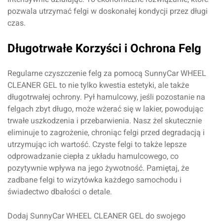
Oceń produkt
pozwala utrzymać felgi w doskonałej kondycji przez długi
czas.
Przyznaj ocenę:
Długotrwałe Korzyści i Ochrona Felg
Regularne czyszczenie felg za pomocą SunnyCar WHEEL
CLEANER GEL to nie tylko kwestia estetyki, ale także
Imię i nazwisko*
długotrwałej ochrony. Pył hamulcowy, jeśli pozostanie na
felgach zbyt długo, może wżerać się w lakier, powodując
trwałe uszkodzenia i przebarwienia. Nasz żel skutecznie
Komentarz*
eliminuje to zagrożenie, chroniąc felgi przed degradacją i
utrzymując ich wartość. Czyste felgi to także lepsze
odprowadzanie ciepła z układu hamulcowego, co
pozytywnie wpływa na jego żywotność. Pamiętaj, że
zadbane felgi to wizytówka każdego samochodu i
świadectwo dbałości o detale.
Dodaj SunnyCar WHEEL CLEANER GEL do swojego