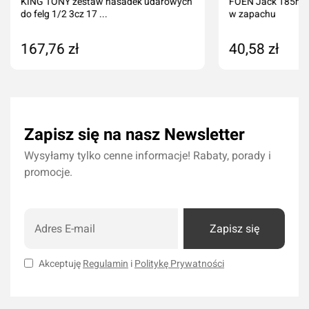
KING TONY zestaw nasadek udarowych
FOEN Jack 185ml –
do felg 1/2 3cz 17 ...
w zapachu
167,76 zł
40,58 zł
Produkt niedostępny
Dodaj do kos
Zapisz się na nasz Newsletter
Wysyłamy tylko cenne informacje! Rabaty, porady i
promocje.
Zapisz się
Akceptuję
Regulamin
i
Politykę Prywatności