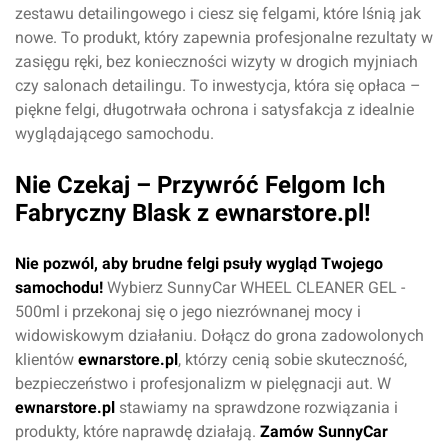
zestawu detailingowego i ciesz się felgami, które lśnią jak
nowe. To produkt, który zapewnia profesjonalne rezultaty w
Dodaj ocenę
Anuluj
zasięgu ręki, bez konieczności wizyty w drogich myjniach
czy salonach detailingu. To inwestycja, która się opłaca –
piękne felgi, długotrwała ochrona i satysfakcja z idealnie
wyglądającego samochodu.
Nie Czekaj – Przywróć Felgom Ich
Fabryczny Blask z ewnarstore.pl!
Nie pozwól, aby brudne felgi psuły wygląd Twojego
samochodu!
Wybierz SunnyCar WHEEL CLEANER GEL -
500ml i przekonaj się o jego niezrównanej mocy i
widowiskowym działaniu. Dołącz do grona zadowolonych
klientów
ewnarstore.pl
, którzy cenią sobie skuteczność,
bezpieczeństwo i profesjonalizm w pielęgnacji aut. W
ewnarstore.pl
stawiamy na sprawdzone rozwiązania i
produkty, które naprawdę działają.
Zamów SunnyCar