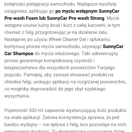
kolejności pielęgnacji samochodu. Najlepsze rezultaty
osiągniesz, aplikując go
po myciu wstępnym SunnyCar
Pre-wash Foam lub SunnyCar Pre-wash Strong
. Mycie
wstępne usunie luźny brud i kurz z całej karoserii, w tym
również z felg, przygotowując je na działanie żelu.
Następnie, po użyciu Wheel Cleaner Gel i spłukaniu,
kontynuuj proces mycia samochodu, używając
SunnyCar
Car Shampoo
do mycia właściwego. Taki sekwencyjny
proces gwarantuje kompleksową czystość i
bezpieczeństwo dla wszystkich powierzchni Twojego
pojazdu. Pamiętaj, aby zawsze stosować produkt na
chłodne felgi, unikając aplikacji na rozgrzanej powierzchni,
co mogłoby doprowadzić do jego zbyt szybkiego
wysychania.
Pojemność 500 ml zapewnia wystarczającą ilość produktu
na wiele aplikacji. Żelowa konsystencja sprawia, że jest
bardzo wydajny – nie spływa z felg, lecz pozostaje na nich,
intensywnie działając. To ekonomiczne rozwiązanie, które