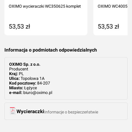
Dodaj ocenę
Anuluj
OXIMO wycieraczki WC350625 komplet
OXIMO WC400550 
53,53 zł
53,53 zł
Dodaj do koszyka
Dodaj do kos
Informacja o podmiotach odpowiedzialnych
OXIMO Sp. z o.o.
Producent
Kraj:
PL
Ulica:
Topolowa 1A
Kod pocztowy:
84-207
Miasto:
Łężyce
e-mail:
biuro@oximo.pl
Wycieraczki
Informacje o bezpieczeństwie