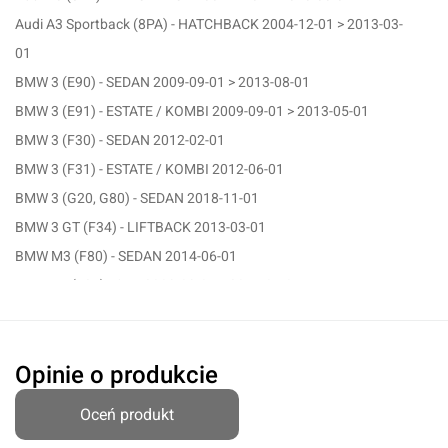
Audi A3 Sportback (8PA) - HATCHBACK 2004-12-01 > 2013-03-
01
BMW 3 (E90) - SEDAN 2009-09-01 > 2013-08-01
BMW 3 (E91) - ESTATE / KOMBI 2009-09-01 > 2013-05-01
BMW 3 (F30) - SEDAN 2012-02-01
BMW 3 (F31) - ESTATE / KOMBI 2012-06-01
BMW 3 (G20, G80) - SEDAN 2018-11-01
BMW 3 GT (F34) - LIFTBACK 2013-03-01
BMW M3 (F80) - SEDAN 2014-06-01
BMW X1 (E84) - SUV 2009-03-01 > 2015-06-01
Hyundai Equus / New Equus - SEDAN 2009-03-01 > 2012-11-01
Hyundai Genesis - SEDAN 2008-01-01 > 2014-12-01
Opinie o produkcie
Infiniti Q30 - SUV 2015-11-01
Infiniti QX30 - SUV 2016-09-01
Oceń produkt
Oceń produkt
Jaguar XF (X250) - SEDAN 2008-03-01 > 2015-10-01