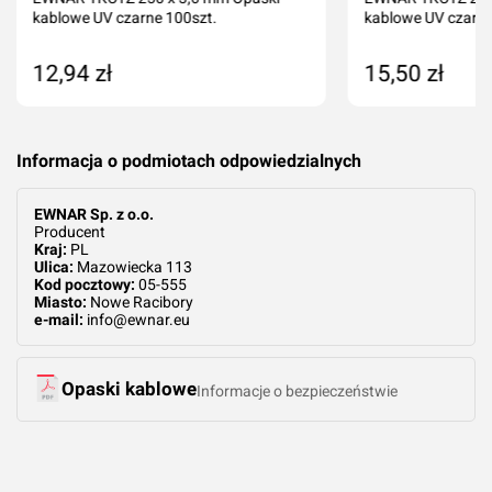
kablowe UV czarne 100szt.
kablowe UV czarne
12,94 zł
15,50 zł
Dodaj do koszyka
Dodaj do kos
Informacja o podmiotach odpowiedzialnych
EWNAR Sp. z o.o.
Producent
Kraj:
PL
Ulica:
Mazowiecka 113
Kod pocztowy:
05-555
Miasto:
Nowe Racibory
e-mail:
info@ewnar.eu
Opaski kablowe
Informacje o bezpieczeństwie