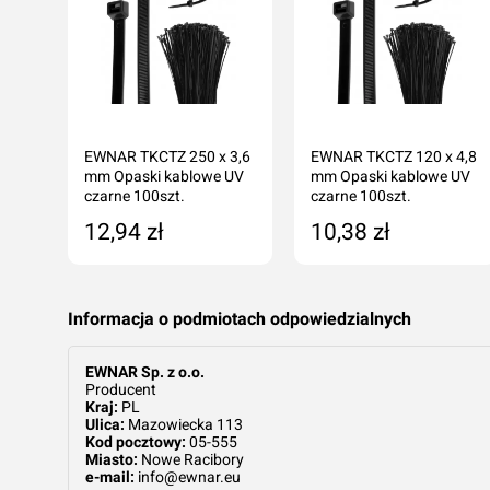
20 x
EWNAR TKCTZ 250 x 3,6
EWNAR TKCTZ 120 x 4,8
mm Opaski kablowe UV
mm Opaski kablowe UV
czarne 100szt.
czarne 100szt.
12,94 zł
10,38 zł
ka
Dodaj do koszyka
Dodaj do koszyka
Informacja o podmiotach odpowiedzialnych
EWNAR Sp. z o.o.
Producent
Kraj:
PL
Ulica:
Mazowiecka 113
Kod pocztowy:
05-555
Miasto:
Nowe Racibory
e-mail:
info@ewnar.eu