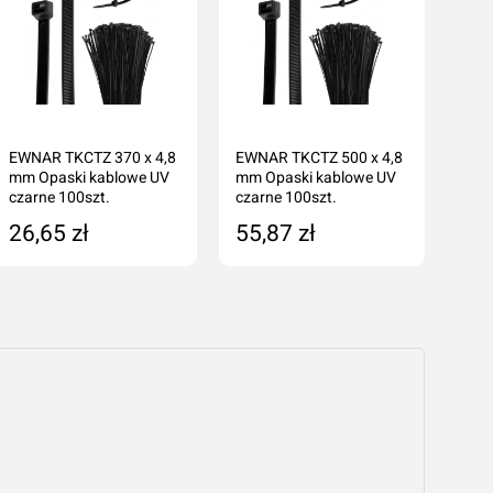
EWNAR TKCTZ 370 x 4,8
EWNAR TKCTZ 500 x 4,8
EWN
mm Opaski kablowe UV
mm Opaski kablowe UV
mm 
czarne 100szt.
czarne 100szt.
czar
26,65 zł
55,87 zł
56
cenę
Dodaj do koszyka
Dodaj do koszyka