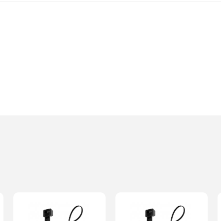
Imię i nazwisko*
Komentarz*