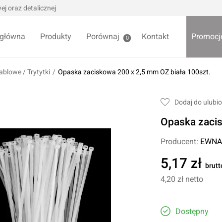
j oraz detalicznej
 główna
Produkty
Porównaj
Kontakt
Promocj
0
ablowe / Trytytki
/
Opaska zaciskowa 200 x 2,5 mm OZ biała 100szt.
we / Trytytki
Skrzynki i organizery
Dodaj do ulubi
alowe
Bezpieczniki
Opaska zacis
alowe
Akcesoria samochodowe
Darmowa
Wycieraczki samochodowe
Producent:
EWNA
Pozostałe
5,17 zł
brutt
Foteliki samochodowe
4,20 zł
netto
Akcesoria dla dzieci
owe
Żarówki samochodowe
ładniowe
Dostępny
Lodówki turystyczne
yklowe