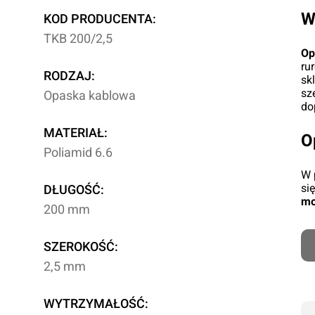
W
KOD PRODUCENTA:
TKB 200/2,5
Op
ru
RODZAJ:
sk
sz
Opaska kablowa
do
MATERIAŁ:
O
Poliamid 6.6
W 
si
DŁUGOŚĆ:
mo
200 mm
SZEROKOŚĆ:
2,5 mm
WYTRZYMAŁOŚĆ: