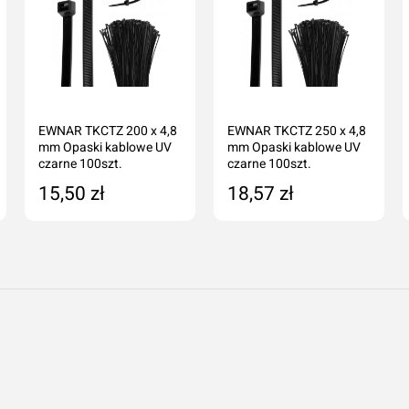
EWNAR TKCTZ 200 x 4,8
EWNAR TKCTZ 250 x 4,8
mm Opaski kablowe UV
mm Opaski kablowe UV
czarne 100szt.
czarne 100szt.
15,50 zł
18,57 zł
Dodaj o
Anuluj
Dodaj do koszyka
Dodaj do koszyka