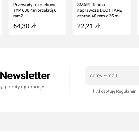
Przewody rozruchowe
SMART Taśma
TYP 600 4m przekrój 6
naprawcza DUCT TAPE
mm2
czarna 48 mm x 25 m
64,30 zł
22,21 zł
Dodaj do koszyka
Dodaj do koszyka
 Newsletter
, porady i promocje.
Akceptuję
Regulamin