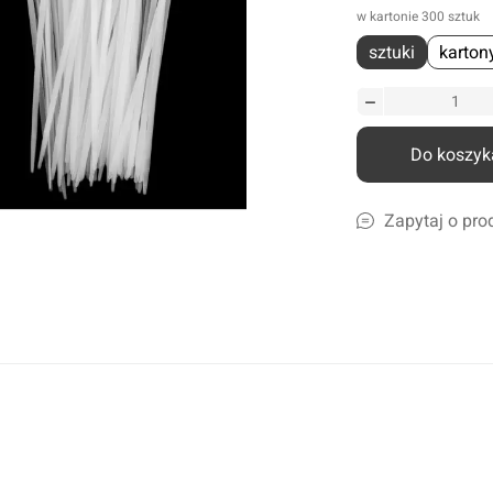
w kartonie 300 sztuk
liczne
sztuki
karton
amochodów ciężarowych
szyn rolniczych
Ścierki, gąbki, akcesoria
lcowe
Szampony i preparaty do mycia
nicze
Preparaty do ciężkich zabrudzeń
Do koszyk
leju i płynów
Konserwacja lakieru i karoserii
a
Czyszczenie i impregnacja wnętrza
Zapytaj o pro
Zapachy samochdowe
Do domu i biura
Narzędzia ogrodowe
Nawadnianie
Opryskiwacze
Pozostałe