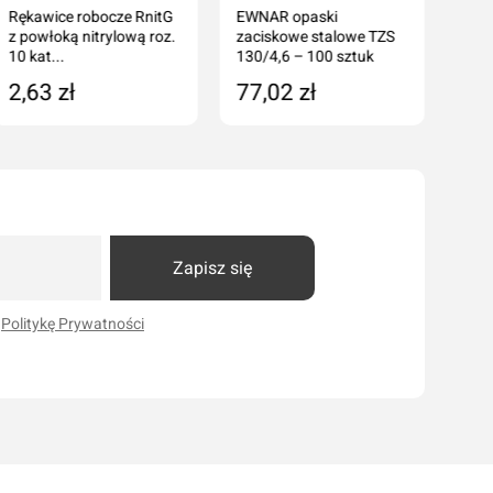
Rękawice robocze RnitG
EWNAR opaski
z powłoką nitrylową roz.
zaciskowe stalowe TZS
10 kat...
130/4,6 – 100 sztuk
2,63 zł
77,02 zł
Dodaj do koszyka
Dodaj do koszyka
Zapisz się
i
Politykę Prywatności