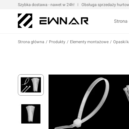
Szybka dostawa - nawet w 24h!
Obsługa sprzedaży hurtowe
Strona
Strona główna
/
Produkty
/
Elementy montażowe
/
Opaski k
Pokrowce serwisowe
Opaski kablo
Podnośniki oraz urządzenia dźwigowe
Opaski met
Narzędzia ręczne
Obejmy met
Bity, nasadki, końcówki
Taśmy
Wulkanizacja
Kompresory i narzędzia pneumatyczne
Prasy oraz narzędzia hydrauliczne
Oleje silnik
Wózki i zestawy narzędziowe
Oleje przek
Elektronarzędzia/elektrotechnika
Oleje motoc