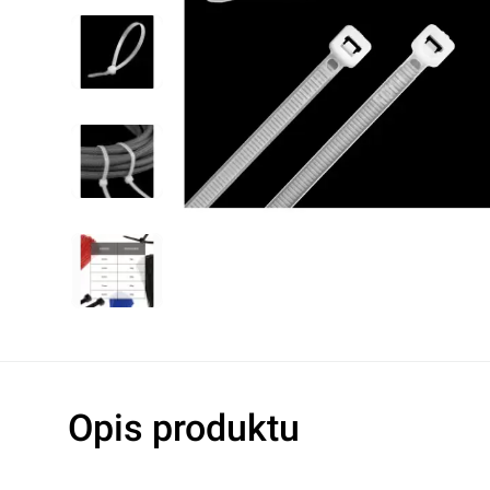
Lampy warsztatowe
Oleje hydrau
Noże
Oleje do s
Pozostałe
Oleje do ma
Akcesoria do elektronarzędzi
Płyny hamu
Płyny chłod
Dodatki do o
Klimatyzacj
Rękawice robocze
Ochrona oczu i twarzy
Higiena i czystość
Taśmy ostrzegawcze
Opis produktu