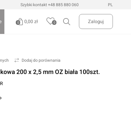
Szybki kontakt
+48 885 880 060
PL
0,00 zł
e
Zaloguj
0
0
Brak produktów
Oświetlenie pojazdów
Realizuj zamówienie
onych
Dodaj do porównania
Latarki i szperacze
kowa 200 x 2,5 mm OZ biała 100szt.
Latarki czołowe
 Dostawa
InPost Paczkomaty
już od 200zł
R
Lampy wielofunkcyjne
Lampy robocze
o
Oświetlenie ostrzegawcze
Oświetlenie biurowe