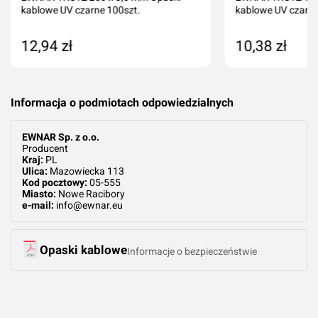
kablowe UV czarne 100szt.
kablowe UV czarne
12,94 zł
10,38 zł
Dodaj do koszyka
Dodaj do kos
Informacja o podmiotach odpowiedzialnych
EWNAR Sp. z o.o.
Producent
Kraj:
PL
Ulica:
Mazowiecka 113
Kod pocztowy:
05-555
Miasto:
Nowe Racibory
e-mail:
info@ewnar.eu
Opaski kablowe
Informacje o bezpieczeństwie