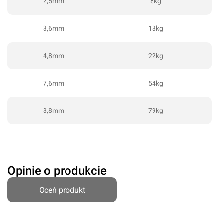
2,5mm
8kg
3,6mm
18kg
4,8mm
22kg
Oceń produkt
7,6mm
54kg
Przyznaj ocenę:
8,8mm
79kg
Imię i nazwisko*
Opinie o produkcie
Oceń produkt
Komentarz*