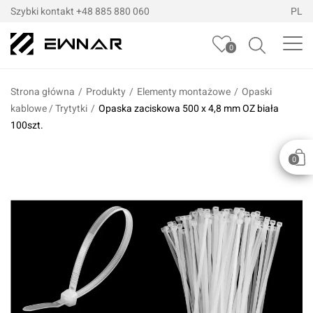
Szybki kontakt
+48 885 880 060
PL
0
Strona główna
/
Produkty
/
Elementy montażowe
/
Opaski
kablowe / Trytytki
/
Opaska zaciskowa 500 x 4,8 mm OZ biała
100szt.
0