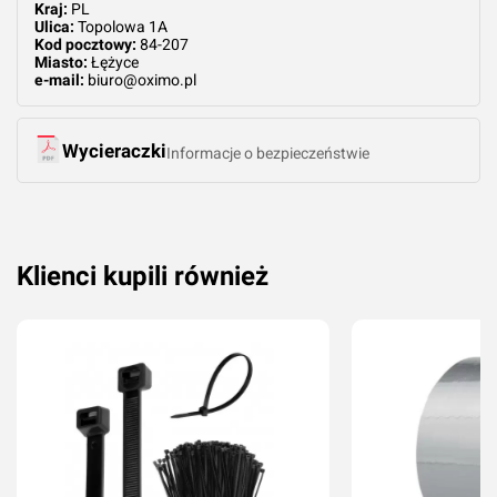
Kraj:
PL
Ulica:
Topolowa 1A
Kod pocztowy:
84-207
Miasto:
Łężyce
e-mail:
biuro@oximo.pl
Wycieraczki
Informacje o bezpieczeństwie
Klienci kupili również