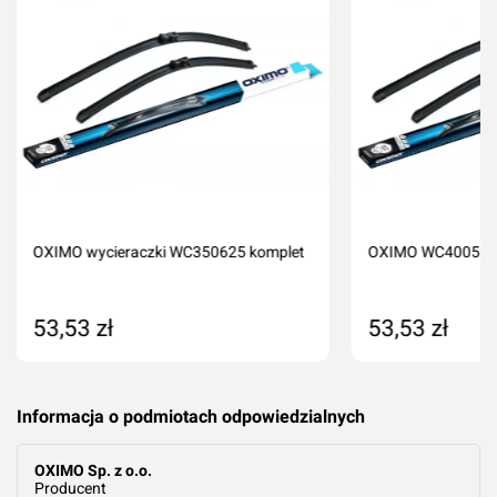
Imię i nazwisko*
Komentarz*
OXIMO wycieraczki WC350625 komplet
OXIMO WC400550 
53,53 zł
53,53 zł
Dodaj ocenę
Anuluj
Dodaj do koszyka
Dodaj do kos
Informacja o podmiotach odpowiedzialnych
OXIMO Sp. z o.o.
Producent