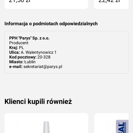
Dodaj do koszyka
Dodaj do kos
Informacja o podmiotach odpowiedzialnych
PPH "Parys" Sp. z o.o.
Producent
Kraj:
PL
Ulica:
A. Walentynowicz 1
Kod pocztowy:
20-328
Miasto:
Łublin
e-mail:
sekretariat@parys.pl
Klienci kupili również