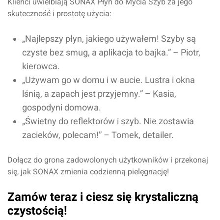
Klienci uwielbiają SONAX Płyn do Mycia Szyb za jego
skuteczność i prostotę użycia:
„Najlepszy płyn, jakiego używałem! Szyby są
czyste bez smug, a aplikacja to bajka.” – Piotr,
kierowca.
Dodaj ocenę
Anuluj
„Używam go w domu i w aucie. Lustra i okna
lśnią, a zapach jest przyjemny.” – Kasia,
gospodyni domowa.
„Świetny do reflektorów i szyb. Nie zostawia
zacieków, polecam!” – Tomek, detailer.
Dołącz do grona zadowolonych użytkowników i przekonaj
się, jak SONAX zmienia codzienną pielęgnację!
Zamów teraz i ciesz się krystaliczną
czystością!