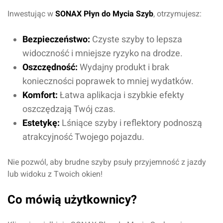
Inwestując w
SONAX Płyn do Mycia Szyb
, otrzymujesz:
Bezpieczeństwo:
Czyste szyby to lepsza
widoczność i mniejsze ryzyko na drodze.
Oceń produkt
Oszczędność:
Wydajny produkt i brak
konieczności poprawek to mniej wydatków.
Przyznaj ocenę:
Komfort:
Łatwa aplikacja i szybkie efekty
oszczędzają Twój czas.
Estetykę:
Lśniące szyby i reflektory podnoszą
atrakcyjność Twojego pojazdu.
Imię i nazwisko*
Nie pozwól, aby brudne szyby psuły przyjemność z jazdy
lub widoku z Twoich okien!
Komentarz*
Co mówią użytkownicy?