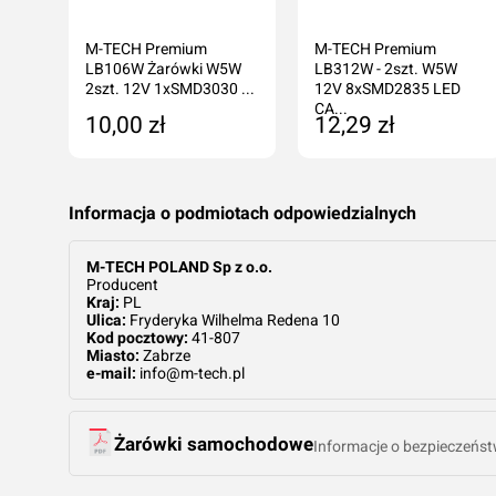
a M-
M-TECH Premium
M-TECH Premium
24V
LB106W Żarówki W5W
LB312W - 2szt. W5W
2szt. 12V 1xSMD3030 ...
12V 8xSMD2835 LED
CA...
10,00 zł
12,29 zł
ka
Dodaj do koszyka
Produkt niedostępny
Informacja o podmiotach odpowiedzialnych
M-TECH POLAND Sp z o.o.
Producent
Kraj:
PL
Ulica:
Fryderyka Wilhelma Redena 10
Kod pocztowy:
41-807
Miasto:
Zabrze
e-mail:
info@m-tech.pl
Żarówki samochodowe
Informacje o bezpieczeńst