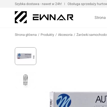
Szybka dostawa - nawet w 24h!
Obsługa sprzedaży hurtowe
Strona
Strona główna
/
Produkty
/
Akcesoria
/
Żarówki samochod
Pokrowce serwisowe
Opaski kablo
Podnośniki oraz urządzenia dźwigowe
Opaski met
Narzędzia ręczne
Obejmy met
Bity, nasadki, końcówki
Taśmy
Wulkanizacja
Kompresory i narzędzia pneumatyczne
Prasy oraz narzędzia hydrauliczne
Oleje silnik
Wózki i zestawy narzędziowe
Oleje przek
Elektronarzędzia/elektrotechnika
Oleje motoc