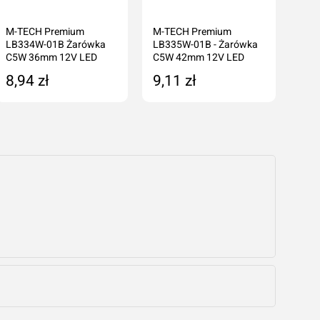
M-TECH Premium
M-TECH Premium
M-T
LB334W-01B Żarówka
LB335W-01B - Żarówka
LB34
C5W 36mm 12V LED
C5W 42mm 12V LED
C5W
8,94 zł
9,11 zł
14
Dodaj do koszyka
Dodaj do koszyka
cenę