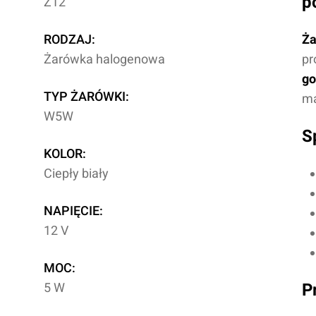
p
Z12
RODZAJ:
Ża
Żarówka halogenowa
pr
go
TYP ŻARÓWKI:
ma
W5W
S
KOLOR:
Ciepły biały
NAPIĘCIE:
12 V
MOC:
5 W
P