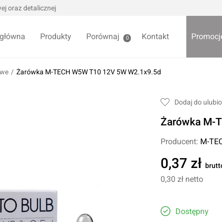
j oraz detalicznej
 główna
Produkty
Porównaj
Kontakt
Promocj
0
owe
/
Żarówka M-TECH W5W T10 12V 5W W2.1x9.5d
we / Trytytki
Skrzynki i organizery
Dodaj do ulubi
alowe
Bezpieczniki
Żarówka M-
alowe
Akcesoria samochodowe
Darmowa
Wycieraczki samochodowe
Producent:
M-TE
Pozostałe
0,37 zł
brutt
Foteliki samochodowe
0,30 zł
netto
Akcesoria dla dzieci
owe
Żarówki samochodowe
ładniowe
Dostępny
Lodówki turystyczne
yklowe