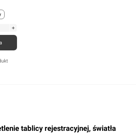
Odrdzewiacze
y
Smary
Środki penetrująco smarujące
Zmywacze
Kleje anaerobowe
a
Kleje utwardzane UV
Chemia techniczna
dukt
Silikony
Kleje
enie tablicy rejestracyjnej, światła