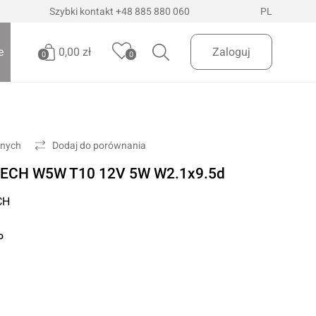
Szybki kontakt
+48 885 880 060
PL
0,00 zł
e
Zaloguj
0
0
Brak produktów
Oświetlenie pojazdów
Realizuj zamówienie
onych
Dodaj do porównania
Latarki i szperacze
TECH W5W T10 12V 5W W2.1x9.5d
Latarki czołowe
 Dostawa
InPost Paczkomaty
już od 200zł
CH
Lampy wielofunkcyjne
Lampy robocze
o
Oświetlenie ostrzegawcze
Oświetlenie biurowe