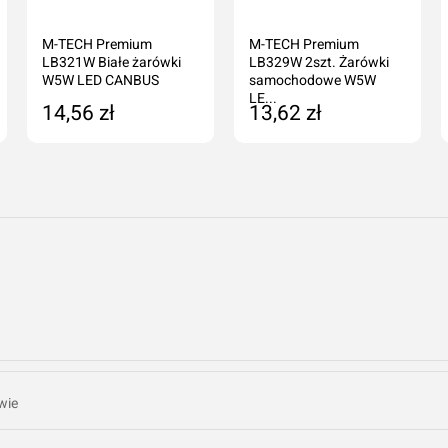
M-TECH Premium
M-TECH Premium
LB321W Białe żarówki
LB329W 2szt. Żarówki
W5W LED CANBUS
samochodowe W5W
LE...
14,56 zł
13,62 zł
Dodaj do koszyka
Produkt niedostępny
Dodaj o
Anuluj
wie