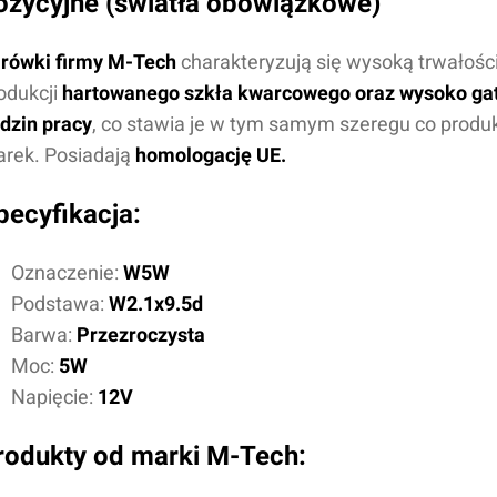
ozycyjne (światła obowiązkowe)
rówki firmy M-Tech
charakteryzują się wysoką trwałości
odukcji
hartowanego szkła kwarcowego oraz wysoko gat
dzin pracy
, co stawia je w tym samym szeregu co prod
rek. Posiadają
homologację UE.
pecyfikacja:
Oznaczenie:
W5W
Podstawa:
W2.1x9.5d
Barwa:
Przezroczysta
Moc:
5W
Napięcie:
12V
rodukty od marki M-Tech: