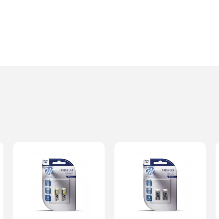
Imię i nazwisko*
Komentarz*