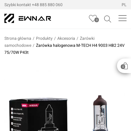
Szybki kontakt
+48 885 880 060
PL
0
Strona główna
/
Produkty
/
Akcesoria
/
Żarówki
samochodowe
/
Żarówka halogenowa M-TECH H4 9003 HB2 24V
75/70W P43t
0