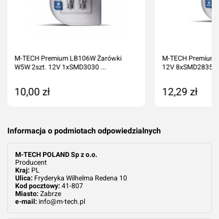
Dodaj ocenę
Anuluj
M-TECH Premium LB106W Żarówki
M-TECH Premium 
W5W 2szt. 12V 1xSMD3030 ...
12V 8xSMD2835 LE
10,00 zł
12,29 zł
Dodaj do koszyka
Produkt nied
Informacja o podmiotach odpowiedzialnych
M-TECH POLAND Sp z o.o.
Producent
Kraj:
PL
Ulica:
Fryderyka Wilhelma Redena 10
Kod pocztowy:
41-807
Miasto:
Zabrze
e-mail:
info@m-tech.pl