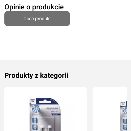
Oceń produkt
Opinie o produkcie
Oceń produkt
Przyznaj ocenę:
Imię i nazwisko*
Produkty z kategorii
Komentarz*