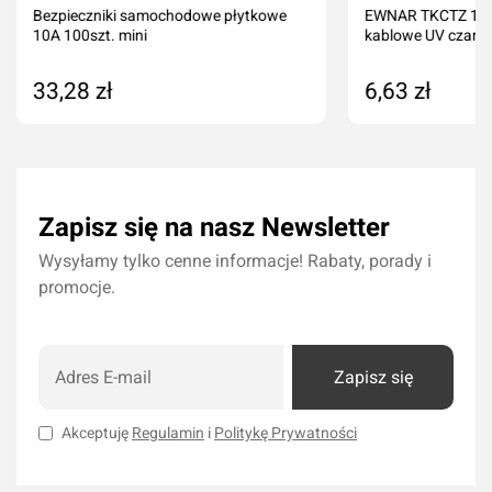
Bezpieczniki samochodowe płytkowe
EWNAR TKCTZ 140
10A 100szt. mini
kablowe UV czarne
33,28 zł
6,63 zł
Dodaj do koszyka
Dodaj do kos
Zapisz się na nasz Newsletter
Wysyłamy tylko cenne informacje! Rabaty, porady i
promocje.
Zapisz się
Akceptuję
Regulamin
i
Politykę Prywatności