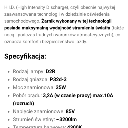
H.I.D. (High Intensity Discharge), czyli obecnie najwyżej
zaawansowana technologii w dziedzinie oświetlenia
samochodowego.
Żarnik wykonany w tej technologii
posiada maksymalną wydajność strumienia światła
(także
nocą i podczas trudnych warunków atmosferycznych), co
oznacza komfort i bezpieczeństwo jazdy.
Specyfikacja:
Rodzaj lampy:
D2R
Rodzaj gniazda:
P32d-3
Moc znamionowa:
35W
Pobór prądu:
3,2A (w czasie pracy) max.10A
(rozruch)
Napięcie znamionowe:
85V
Strumień świetlny:
~3200lm
Temperatura barwowa:
4300K