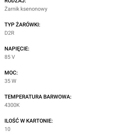
RODZAJ:
Żarnik ksenonowy
TYP ŻARÓWKI:
D2R
NAPIĘCIE:
85 V
MOC:
35 W
TEMPERATURA BARWOWA:
4300K
ILOŚĆ W KARTONIE:
10