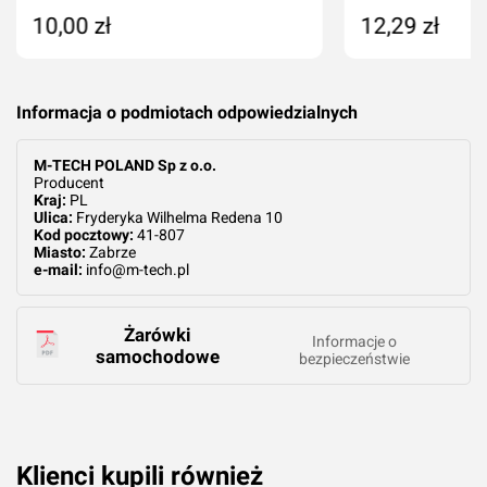
10,00 zł
12,29 zł
Dodaj do koszyka
Produkt nied
Informacja o podmiotach odpowiedzialnych
M-TECH POLAND Sp z o.o.
Producent
Kraj:
PL
Ulica:
Fryderyka Wilhelma Redena 10
Kod pocztowy:
41-807
Miasto:
Zabrze
e-mail:
info@m-tech.pl
Żarówki
Informacje o
samochodowe
bezpieczeństwie
Klienci kupili również