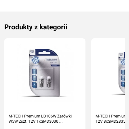
Produkty z kategorii
Dodaj ocenę
Anuluj
M-TECH Premium LB106W Żarówki
M-TECH Premium 
W5W 2szt. 12V 1xSMD3030 ...
12V 8xSMD2835 LE