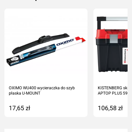
OXIMO WU400 wycieraczka do szyb
KISTENBERG skrz
płaska U-MOUNT
APTOP PLUS 598 x 
17,65 zł
106,58 zł
Dodaj do koszyka
Produkt nied