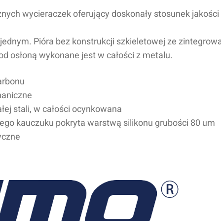
znych wycieraczek oferujący doskonały stosunek jakości 
nym. Pióra bez konstrukcji szkieletowej ze zintegrow
d osłoną wykonane jest w całości z metalu.
arbonu
haniczne
ej stali, w całości ocynkowana
ego kauczuku pokryta warstwą silikonu grubości 80 um
yczne