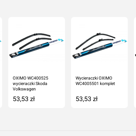
000-06-01
Dodaj o
Anuluj
1
OXIMO WC400525
Wycieraczki OXIMO
wycieraczki Skoda
WC4005501 komplet
Volkswagen
53,53 zł
53,53 zł
> 2008-06-01
Dodaj do koszyka
Dodaj do koszyka