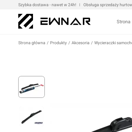
Szybka dostawa - nawet w 24h!
Obsługa sprzedaży hurtowe
Strona
Strona główna
/
Produkty
/
Akcesoria
/
Wycieraczki samoc
Pokrowce serwisowe
Opaski kablo
Podnośniki oraz urządzenia dźwigowe
Opaski met
Narzędzia ręczne
Obejmy met
Bity, nasadki, końcówki
Taśmy
Wulkanizacja
Kompresory i narzędzia pneumatyczne
Prasy oraz narzędzia hydrauliczne
Oleje silnik
Wózki i zestawy narzędziowe
Oleje przek
Elektronarzędzia/elektrotechnika
Oleje motoc