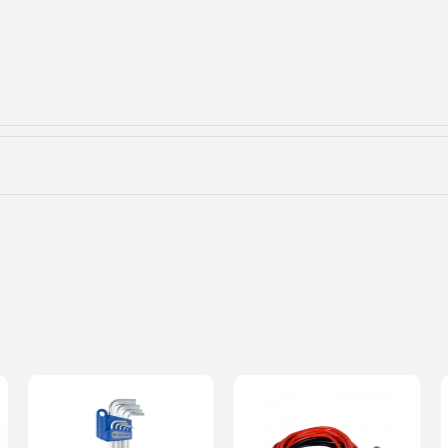
01
3-01