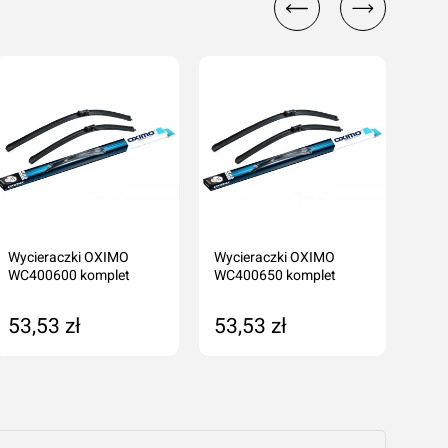
cenę
Wycieraczki OXIMO
Wycieraczki OXIMO
OXI
WC400600 komplet
WC400650 komplet
WCP
53,53 zł
53,53 zł
70
Dodaj do koszyka
Dodaj do koszyka