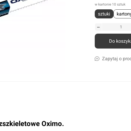
w kartonie 10 sztuk
liczne
sztuki
karton
amochodów ciężarowych
szyn rolniczych
Ścierki, gąbki, akcesoria
lcowe
Szampony i preparaty do mycia
nicze
Preparaty do ciężkich zabrudzeń
Do koszyk
leju i płynów
Konserwacja lakieru i karoserii
a
Czyszczenie i impregnacja wnętrza
Zapytaj o pro
Zapachy samochdowe
Do domu i biura
Narzędzia ogrodowe
Nawadnianie
Opryskiwacze
zszkieletowe Oximo.
Pozostałe