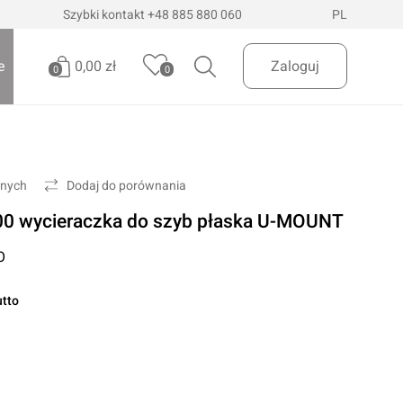
Szybki kontakt
+48 885 880 060
PL
0,00 zł
e
Zaloguj
0
0
Brak produktów
Oświetlenie pojazdów
Realizuj zamówienie
onych
Dodaj do porównania
Latarki i szperacze
 wycieraczka do szyb płaska U-MOUNT
Latarki czołowe
 Dostawa
InPost Paczkomaty
już od 200zł
O
Lampy wielofunkcyjne
Lampy robocze
utto
Oświetlenie ostrzegawcze
Oświetlenie biurowe