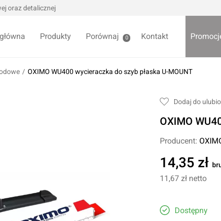
j oraz detalicznej
 główna
Produkty
Porównaj
Kontakt
Promocj
0
hodowe
/
OXIMO WU400 wycieraczka do szyb płaska U-MOUNT
we / Trytytki
Skrzynki i organizery
Dodaj do ulubi
alowe
Bezpieczniki
OXIMO WU400
alowe
Akcesoria samochodowe
Darmowa
Wycieraczki samochodowe
Producent:
OXIM
Pozostałe
14,35 zł
br
Foteliki samochodowe
11,67 zł
netto
Akcesoria dla dzieci
owe
Żarówki samochodowe
ładniowe
Dostępny
Lodówki turystyczne
yklowe