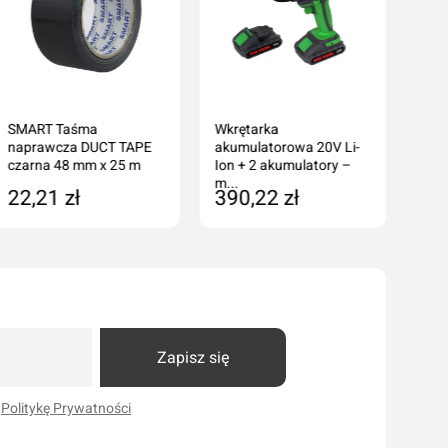
SMART Taśma
Wkrętarka
naprawcza DUCT TAPE
akumulatorowa 20V Li-
czarna 48 mm x 25 m
Ion + 2 akumulatory –
m...
22,21 zł
390,22 zł
Dodaj do koszyka
Dodaj do koszyka
Zapisz się
i
Politykę Prywatności