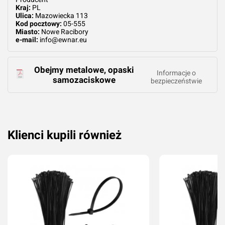
Kraj:
PL
Ulica:
Mazowiecka 113
Kod pocztowy:
05-555
Miasto:
Nowe Racibory
e-mail:
info@ewnar.eu
Obejmy metalowe, opaski
Informacje o
samozaciskowe
bezpieczeństwie
Klienci kupili również