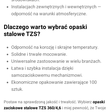
Instalacjach zewnętrznych i wewnętrznych —
odporność na warunki atmosferyczne.
Oceń produkt
Dlaczego warto wybrać opaski
Przyznaj ocenę:
stalowe TZS?
Odporność na korozję i skrajne temperatury.
Solidne i trwałe mocowanie.
Imię i nazwisko*
Uniwersalne zastosowanie w wielu branżach.
Łatwa i szybka instalacja dzięki
samozaciskowemu mechanizmowi.
Komentarz*
Ekonomiczne opakowanie zawierające 100
sztuk.
Postaw na sprawdzoną jakość i trwałość. Wybierz
opaski
zaciskowe stalowe TZS 360/4,6
i miej pewność, że Twoje