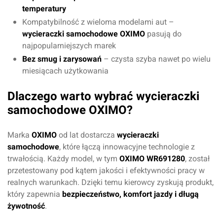
temperatury
Kompatybilność z wieloma modelami aut –
wycieraczki samochodowe OXIMO
pasują do
najpopularniejszych marek
Bez smug i zarysowań
– czysta szyba nawet po wielu
miesiącach użytkowania
Dlaczego warto wybrać wycieraczki
samochodowe OXIMO?
Marka
OXIMO
od lat dostarcza
wycieraczki
samochodowe
, które łączą innowacyjne technologie z
trwałością. Każdy model, w tym
OXIMO WR691280
, został
przetestowany pod kątem jakości i efektywności pracy w
Oceń produkt
realnych warunkach. Dzięki temu kierowcy zyskują produkt,
który zapewnia
bezpieczeństwo, komfort jazdy i długą
żywotność
.
Przyznaj ocenę: