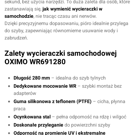
sekund, bez użycia narzędzi. To duża zaleta dla osób, które
zastanawiają się,
jak wymienić wycieraczki w
samochodzie
, nie tracąc czasu ani nerwów.
Dzięki precyzyjnemu dopasowaniu, pióro idealnie przylega
do szyby, zapewniając równomierne usuwanie wody i
zabrudzeń.
Zalety wycieraczki samochodowej
OXIMO WR691280
Długość 280 mm
– idealna do szyb tylnych
Dedykowane mocowanie WR
– szybki montaż bez
adapterów
Guma silikonowa z teflonem (PTFE)
– cicha, płynna
praca
Ocynkowana stal
– pełna odporność na rdzę i wilgoć
Doskonałe przyleganie
do powierzchni szyby
Odporność na promienie UV i ekstremalne