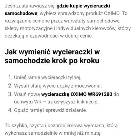
Jeśli zastanawiasz się,
gdzie kupić wycieraczki
samochodowe
, wybierz sprawdzony produkt OXIMO. To
rozwiązanie cenione przez warsztaty samochodowe,
Imię i nazwisko*
sklepy motoryzacyjne i indywidualnych kierowców, którzy
oczekują niezawodności w dobrej cenie.
Komentarz*
Jak wymienić wycieraczki w
samochodzie krok po kroku
Unieś ramię wycieraczki tylnej.
Wysuń starą wycieraczkę z mocowania.
Wsuń nową
wycieraczkę OXIMO WR691280
do
uchwytu WR – aż usłyszysz kliknięcie.
Opuść ramię i sprawdź działanie.
To szybka, czysta i bezproblemowa wymiana, którą
Dodaj ocenę
Anuluj
wykonasz samodzielnie w mniej niż minutę.