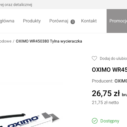
j oraz detalicznej
 główna
Produkty
Porównaj
Kontakt
Promocj
0
hodowe
/
OXIMO WR450380 Tylna wycieraczka
we / Trytytki
Skrzynki i organizery
Dodaj do ulubi
alowe
Bezpieczniki
OXIMO WR450
alowe
Akcesoria samochodowe
Darmowa
Wycieraczki samochodowe
Producent:
OXIM
Pozostałe
26,75 zł
br
Foteliki samochodowe
21,75 zł
netto
Akcesoria dla dzieci
owe
Żarówki samochodowe
ładniowe
Dostępny
Lodówki turystyczne
yklowe