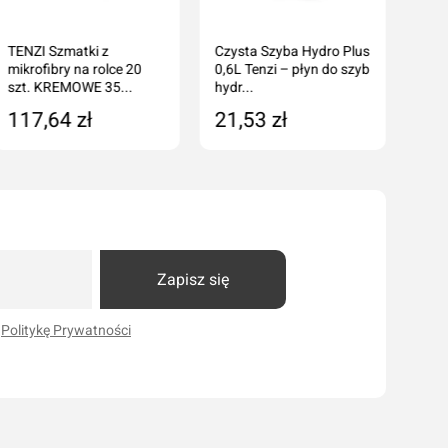
TENZI Szmatki z
Czysta Szyba Hydro Plus
mikrofibry na rolce 20
0,6L Tenzi – płyn do szyb
szt. KREMOWE 35...
hydr...
117,64 zł
21,53 zł
Dodaj do koszyka
Dodaj do koszyka
Zapisz się
i
Politykę Prywatności