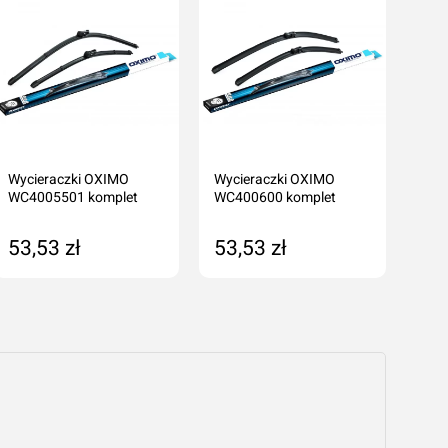
Wycieraczki OXIMO
Wycieraczki OXIMO
Wyc
WC4005501 komplet
WC400600 komplet
WC4
cenę
53,53 zł
53,53 zł
53
Dodaj do koszyka
Dodaj do koszyka