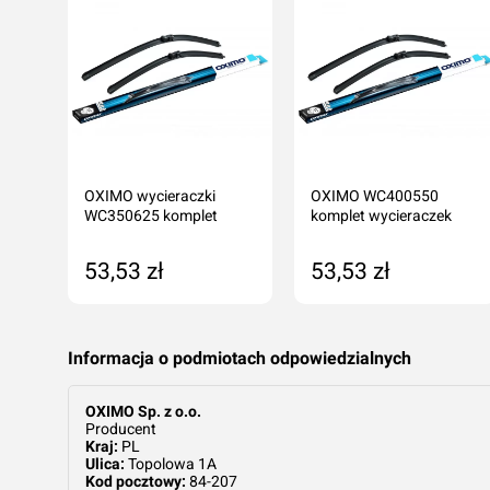
ylna
OXIMO wycieraczki
OXIMO WC400550
dy
WC350625 komplet
komplet wycieraczek
53,53 zł
53,53 zł
ka
Dodaj do koszyka
Dodaj do koszyka
Informacja o podmiotach odpowiedzialnych
OXIMO Sp. z o.o.
Producent
Kraj:
PL
Ulica:
Topolowa 1A
Kod pocztowy:
84-207