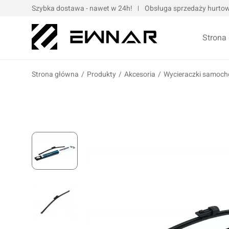
Szybka dostawa - nawet w 24h!
Obsługa sprzedaży hurtowe
Strona
Strona główna
/
Produkty
/
Akcesoria
/
Wycieraczki samoc
Pokrowce serwisowe
Opaski kablo
Podnośniki oraz urządzenia dźwigowe
Opaski met
Narzędzia ręczne
Obejmy met
Bity, nasadki, końcówki
Taśmy
Wulkanizacja
Kompresory i narzędzia pneumatyczne
Prasy oraz narzędzia hydrauliczne
Oleje silnik
Wózki i zestawy narzędziowe
Oleje przek
Elektronarzędzia/elektrotechnika
Oleje motoc