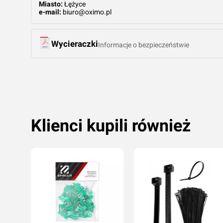
Miasto:
Łężyce
e-mail:
biuro@oximo.pl
Wycieraczki
Informacje o bezpieczeństwie
Klienci kupili również