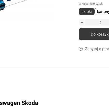
w kartonie 0 sztuk
liczne
sztuki
karton
amochodów ciężarowych
szyn rolniczych
Ścierki, gąbki, akcesoria
lcowe
Szampony i preparaty do mycia
nicze
Preparaty do ciężkich zabrudzeń
Do koszyk
leju i płynów
Konserwacja lakieru i karoserii
a
Czyszczenie i impregnacja wnętrza
Zapytaj o pro
Zapachy samochdowe
Do domu i biura
Narzędzia ogrodowe
Nawadnianie
Opryskiwacze
lkswagen Skoda
Pozostałe