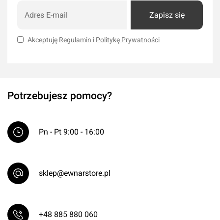
01
Zapisz się
Daihatsu Cuore (VIII) - HATCHBACK 2007-04-01
Daihatsu Gran Move (G3) - MPV 1996-10-01 > 2002-07-01
Akceptuję
Regulamin
i
Politykę Prywatności
Daihatsu Terios (J2) - SUV 2005-11-01
Dodge Avenger - SEDAN 2007-06-01 > 2011-08-01
Dodge Durango - SUV 2003-09-01 > 2006-08-01
Dodge Durango - SUV 2010-09-01 > 2015-08-01
Potrzebujesz pomocy?
Dodge Neon (I) - SEDAN 1994-05-01 > 1999-08-01
Fiat Coupe (175) - COUPE 1994-02-01 > 2000-08-01
Ford Maverick - SUV 1993-06-01 > 1998-12-01
Pn - Pt 9:00 - 16:00
Ford Mondeo (I Turnier, 93) - ESTATE / KOMBI 1993-01-01 >
1996-07-01
Ford Mondeo (I 93) - SEDAN 1993-01-01 > 1996-07-01
sklep@ewnarstore.pl
Ford Mondeo (I, 93) - HATCHBACK 1993-01-01 > 1996-07-01
Ford Mondeo (II Turnier, BNP) - ESTATE / KOMBI 1996-09-01 >
+48 885 880 060
2000-11-01