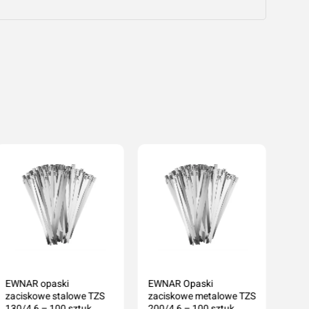
EWNAR opaski
EWNAR Opaski
zaciskowe stalowe TZS
zaciskowe metalowe TZS
130/4,6 – 100 sztuk
200/4,6 – 100 sztuk