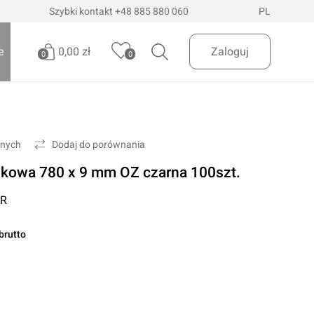
Szybki kontakt
+48 885 880 060
PL
0,00 zł
e
Zaloguj
0
0
Brak produktów
Oświetlenie pojazdów
Realizuj zamówienie
onych
Dodaj do porównania
Latarki i szperacze
skowa 780 x 9 mm OZ czarna 100szt.
Latarki czołowe
 Dostawa
InPost Paczkomaty
już od 200zł
R
Lampy wielofunkcyjne
Lampy robocze
brutto
Oświetlenie ostrzegawcze
Oświetlenie biurowe