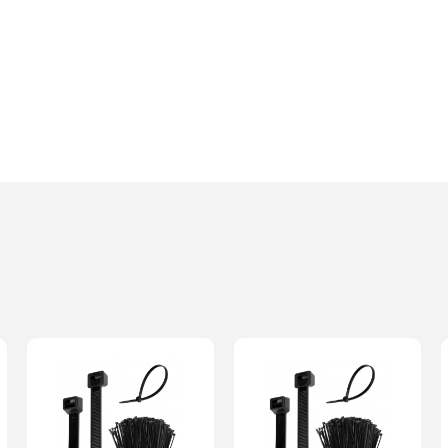
Imię i nazwisko*
Komentarz*