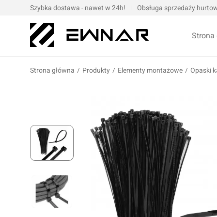
Szybka dostawa - nawet w 24h!
Obsługa sprzedaży hurtowe
Strona
Strona główna
/
Produkty
/
Elementy montażowe
/
Opaski k
Pokrowce serwisowe
Opaski kablo
Podnośniki oraz urządzenia dźwigowe
Opaski met
Narzędzia ręczne
Obejmy met
Bity, nasadki, końcówki
Taśmy
Wulkanizacja
Kompresory i narzędzia pneumatyczne
Prasy oraz narzędzia hydrauliczne
Oleje silnik
Wózki i zestawy narzędziowe
Oleje przek
Elektronarzędzia/elektrotechnika
Oleje motoc