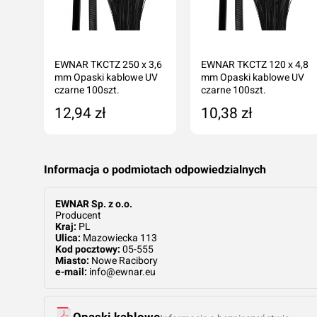
00 x
EWNAR TKCTZ 250 x 3,6
EWNAR TKCTZ 120 x 4,8
mm Opaski kablowe UV
mm Opaski kablowe UV
czarne 100szt.
czarne 100szt.
12,94 zł
10,38 zł
ka
Dodaj do koszyka
Dodaj do koszyka
Informacja o podmiotach odpowiedzialnych
EWNAR Sp. z o.o.
Producent
Kraj:
PL
Ulica:
Mazowiecka 113
Kod pocztowy:
05-555
Miasto:
Nowe Racibory
e-mail:
info@ewnar.eu
Opaski kablowe