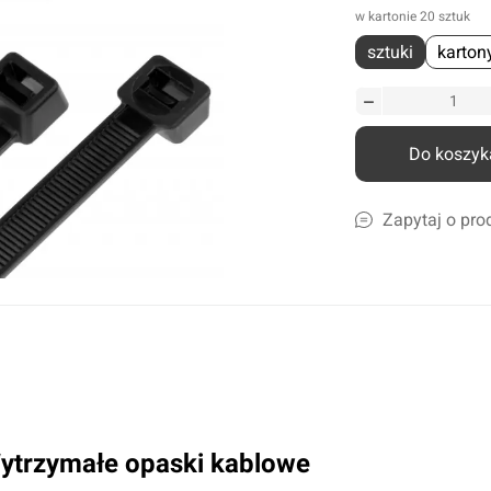
w kartonie 20 sztuk
liczne
sztuki
karton
amochodów ciężarowych
szyn rolniczych
Ścierki, gąbki, akcesoria
lcowe
Szampony i preparaty do mycia
nicze
Preparaty do ciężkich zabrudzeń
Do koszyk
leju i płynów
Konserwacja lakieru i karoserii
a
Czyszczenie i impregnacja wnętrza
Zapytaj o pro
Zapachy samochdowe
Do domu i biura
Narzędzia ogrodowe
Nawadnianie
Opryskiwacze
ytrzymałe opaski kablowe
Pozostałe