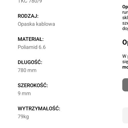
TKC 780/9
Op
ru
RODZAJ:
sk
sz
Opaska kablowa
do
MATERIAŁ:
O
Poliamid 6.6
W 
si
DŁUGOŚĆ:
mo
780 mm
SZEROKOŚĆ:
9 mm
WYTRZYMAŁOŚĆ:
79kg