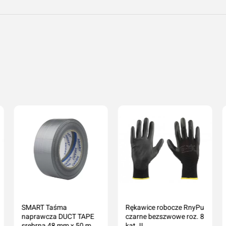
SMART Taśma
Rękawice robocze RnyPu
naprawcza DUCT TAPE
czarne bezszwowe roz. 8
srebrna 48 mm x 50 m
kat. II