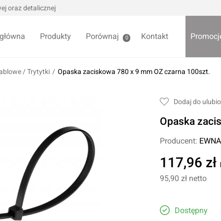
j oraz detalicznej
 główna
Produkty
Porównaj
Kontakt
Promocj
0
ablowe / Trytytki
/
Opaska zaciskowa 780 x 9 mm OZ czarna 100szt.
we / Trytytki
Skrzynki i organizery
Dodaj do ulubi
alowe
Bezpieczniki
Opaska zaci
alowe
Akcesoria samochodowe
Darmowa
Wycieraczki samochodowe
Producent:
EWNA
Pozostałe
117,96 zł
Foteliki samochodowe
95,90 zł
netto
Akcesoria dla dzieci
owe
Żarówki samochodowe
ładniowe
Dostępny
Lodówki turystyczne
yklowe