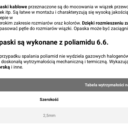
aski kablowe
przeznaczone są do mocowania w wiązek przewod
rek itp. Są łatwe w montażu i charakteryzują się wysoką jakoś
lepie w
erokim zakresie rozmiarów oraz kolorów.
Dzięki rozmieszeniu z
pasować pętle do rozmiarów wiązki. Opaska może być zaciągni
paski są wykonane z poliamidu 6.6.
przypadku spalania poliamid nie wydziela gazowych halogenów
ę doskonałą wytrzymałością mechaniczną i termiczną. Wykazuj
rską
i inne.
Tabela wytrzymałości n
Szerokość
2,5mm