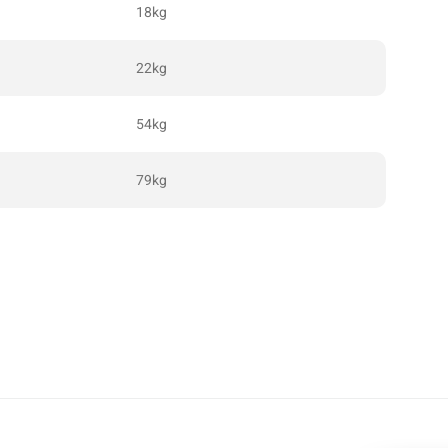
18kg
22kg
54kg
79kg