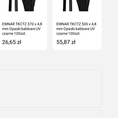
EWNAR TKCTZ 370 x 4,8
EWNAR TKCTZ 500 x 4,8
EWN
mm Opaski kablowe UV
mm Opaski kablowe UV
mm 
czarne 100szt.
czarne 100szt.
czar
26,65 zł
55,87 zł
56
Dodaj do koszyka
Dodaj do koszyka
cenę