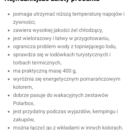
Oceń produkt
pomaga utrzymać niższą temperaturę napojów i
żywności,
Przyznaj ocenę:
zawiera wysokiej jakości żel chłodzący,
jest wielorazowy i łatwy w przygotowaniu,
ogranicza problem wody z topniejącego lodu,
sprawdza się w lodówkach turystycznych i
Imię i nazwisko*
torbach termicznych,
ma praktyczną masę 400 g,
wyróżnia się energetycznym pomarańczowym
Komentarz*
kolorem,
dobrze pasuje do wakacyjnych zestawów
Polarbox,
jest przydatny podczas wyjazdów, kempingu i
zakupów,
można łączyć go z wkładami w innych kolorach.