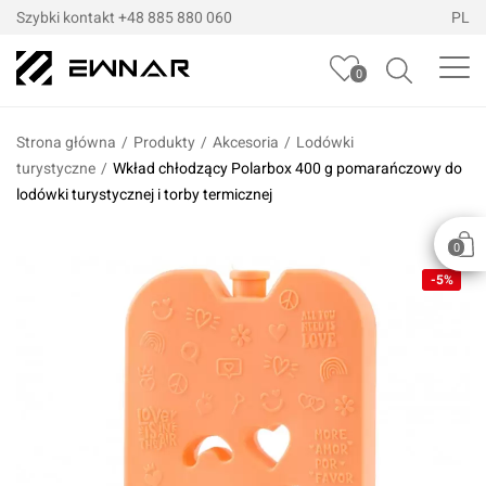
Szybki kontakt
+48 885 880 060
PL
0
Strona główna
/
Produkty
/
Akcesoria
/
Lodówki
turystyczne
/
Wkład chłodzący Polarbox 400 g pomarańczowy do
lodówki turystycznej i torby termicznej
0
-5%