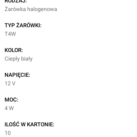
RODZAJ:
Żarówka halogenowa
TYP ŻARÓWKI:
T4W
KOLOR:
Ciepły biały
NAPIĘCIE:
12 V
MOC:
4 W
ILOŚĆ W KARTONIE:
10