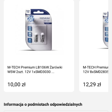
Imię i nazwisko*
Komentarz*
M-TECH Premium LB106W Żarówki
M-TECH Premium 
W5W 2szt. 12V 1xSMD3030 ...
12V 8xSMD2835 LE
10,00 zł
12,29 zł
Dodaj ocenę
Anuluj
Dodaj do koszyka
Produkt nied
Informacja o podmiotach odpowiedzialnych