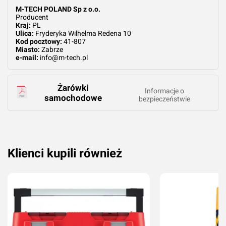
M-TECH POLAND Sp z o.o.
Producent
Kraj:
PL
Ulica:
Fryderyka Wilhelma Redena 10
Kod pocztowy:
41-807
Miasto:
Zabrze
e-mail:
info@m-tech.pl
Żarówki
Informacje o
samochodowe
bezpieczeństwie
Klienci kupili również