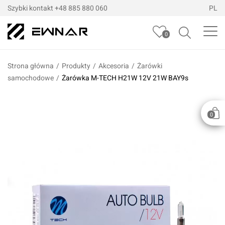
Szybki kontakt
+48 885 880 060
PL
0
Strona główna
/
Produkty
/
Akcesoria
/
Żarówki
samochodowe
/
Żarówka M-TECH H21W 12V 21W BAY9s
0