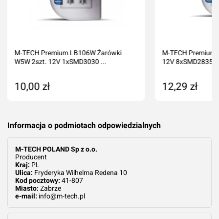
Komentarz*
M-TECH Premium LB106W Żarówki
M-TECH Premium 
W5W 2szt. 12V 1xSMD3030 ...
12V 8xSMD2835 LE
10,00 zł
12,29 zł
Dodaj do koszyka
Produkt nied
Informacja o podmiotach odpowiedzialnych
Dodaj ocenę
Anuluj
M-TECH POLAND Sp z o.o.
Producent
Kraj:
PL
Ulica:
Fryderyka Wilhelma Redena 10
Kod pocztowy:
41-807
Miasto:
Zabrze
e-mail:
info@m-tech.pl