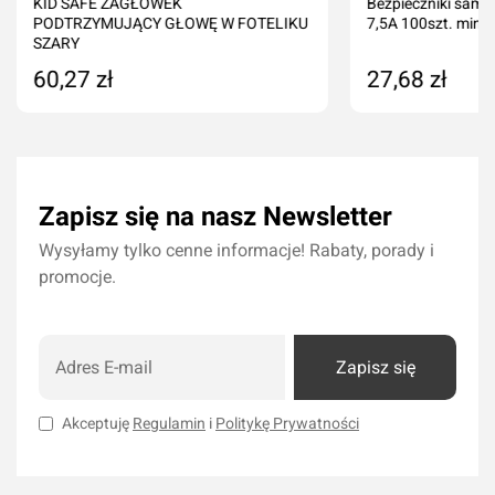
KID SAFE ZAGŁÓWEK
Bezpieczniki sam
PODTRZYMUJĄCY GŁOWĘ W FOTELIKU
7,5A 100szt. mini
SZARY
60,27 zł
27,68 zł
Dodaj do koszyka
Dodaj do kos
Zapisz się na nasz Newsletter
Wysyłamy tylko cenne informacje! Rabaty, porady i
promocje.
Zapisz się
Akceptuję
Regulamin
i
Politykę Prywatności