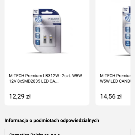
Imię i nazwisko*
Komentarz*
M-TECH Premium LB312W - 2szt. W5W
M-TECH Premium L
12V 8xSMD2835 LED CA...
W5W LED CANBU
12,29 zł
14,56 zł
Produkt niedostępny
Dodaj do kos
Informacja o podmiotach odpowiedzialnych
Dodaj ocenę
Anuluj
Carmotion Polska sp. z o.o.