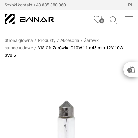
Szybki kontakt
+48 885 880 060
PL
0
Strona główna
/
Produkty
/
Akcesoria
/
Żarówki
samochodowe
/
VISION Żarówka C10W 11 x 43 mm 12V 10W
SV8.5
0