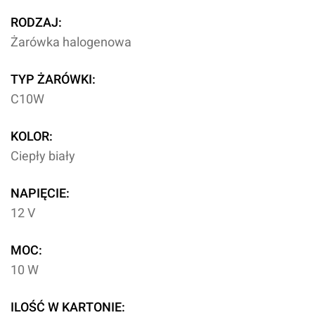
RODZAJ:
Żarówka halogenowa
TYP ŻARÓWKI:
C10W
KOLOR:
Ciepły biały
NAPIĘCIE:
12 V
MOC:
10 W
ILOŚĆ W KARTONIE: