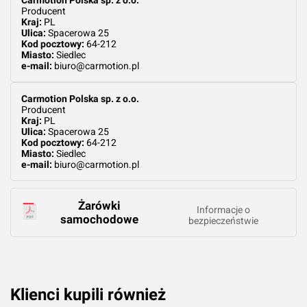
Producent
Kraj:
PL
Ulica:
Spacerowa 25
Kod pocztowy:
64-212
Miasto:
Siedlec
e-mail:
biuro@carmotion.pl
Carmotion Polska sp. z o.o.
Producent
Kraj:
PL
Ulica:
Spacerowa 25
Kod pocztowy:
64-212
Miasto:
Siedlec
e-mail:
biuro@carmotion.pl
Żarówki
Informacje o
samochodowe
bezpieczeństwie
Klienci kupili również