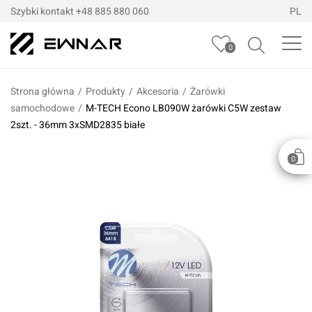
Szybki kontakt
+48 885 880 060
PL
0
Strona główna
/
Produkty
/
Akcesoria
/
Żarówki
samochodowe
/
M-TECH Econo LB090W żarówki C5W zestaw
2szt. - 36mm 3xSMD2835 białe
0