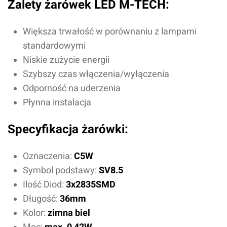
Zalety żarówek LED M-TECH:
Większa trwałość w porównaniu z lampami
standardowymi
Niskie zużycie energii
Szybszy czas włączenia/wyłączenia
Odporność na uderzenia
Płynna instalacja
Specyfikacja żarówki:
Oznaczenia:
C5W
Symbol podstawy:
SV8.5
Ilość Diod:
3x2835SMD
Długość:
36mm
Kolor:
zimna biel
Moc:
max. 0,42W