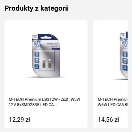
Produkty z kategorii
Dodaj ocenę
Anuluj
M-TECH Premium LB312W - 2szt. W5W
M-TECH Premium L
12V 8xSMD2835 LED CA...
W5W LED CANBU
12,29 zł
14,56 zł
Produkt niedostępny
Dodaj do kos