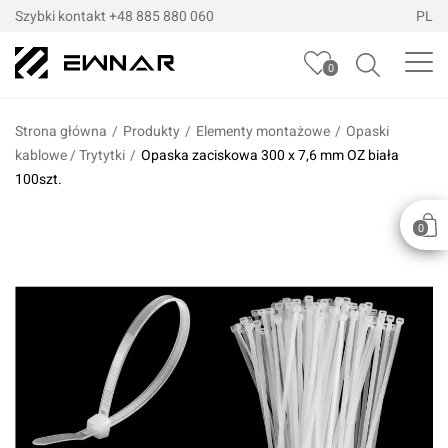
Szybki kontakt
+48 885 880 060
PL
0
Strona główna
/
Produkty
/
Elementy montażowe
/
Opaski
kablowe / Trytytki
/
Opaska zaciskowa 300 x 7,6 mm OZ biała
100szt.
0