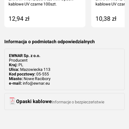
kablowe UV czarne 100szt.
kablowe UV czarne
12,94 zł
10,38 zł
Dodaj do koszyka
Dodaj do kos
Informacja o podmiotach odpowiedzialnych
EWNAR Sp. z o.o.
Producent
Kraj:
PL
Ulica:
Mazowiecka 113
Kod pocztowy:
05-555
Miasto:
Nowe Racibory
e-mail:
info@ewnar.eu
Opaski kablowe
Informacje o bezpieczeństwie