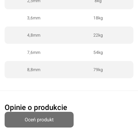
2,5mm
8kg
3,6mm
18kg
4,8mm
22kg
Oceń produkt
7,6mm
54kg
Przyznaj ocenę:
8,8mm
79kg
Imię i nazwisko*
Opinie o produkcie
Oceń produkt
Komentarz*