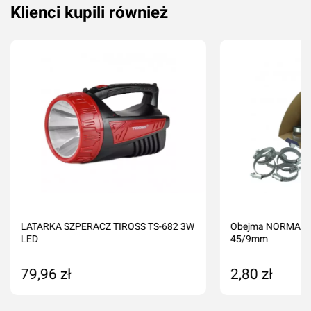
Klienci kupili również
LATARKA SZPERACZ TIROSS TS-682 3W
Obejma NORMA TO
LED
45/9mm
79,96 zł
2,80 zł
Produkt niedostępny
Produkt nied