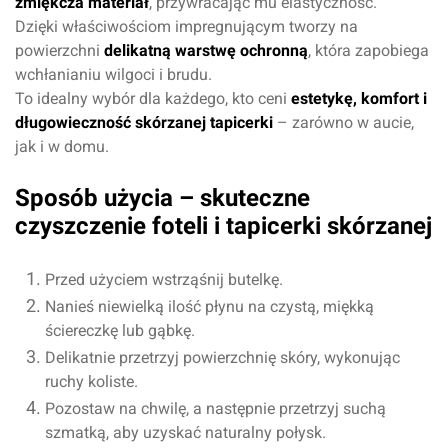
zmiękcza materiał
, przywracając mu elastyczność.
Dzięki właściwościom impregnującym tworzy na
powierzchni
delikatną warstwę ochronną
, która zapobiega
wchłanianiu wilgoci i brudu.
To idealny wybór dla każdego, kto ceni
estetykę, komfort i
długowieczność skórzanej tapicerki
– zarówno w aucie,
jak i w domu.
Sposób użycia – skuteczne
czyszczenie foteli i tapicerki skórzanej
Przed użyciem wstrząśnij butelkę.
Nanieś niewielką ilość płynu na czystą, miękką
ściereczkę lub gąbkę.
Delikatnie przetrzyj powierzchnię skóry, wykonując
ruchy koliste.
Pozostaw na chwilę, a następnie przetrzyj suchą
szmatką, aby uzyskać naturalny połysk.