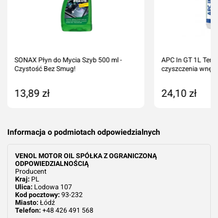
SONAX Płyn do Mycia Szyb 500 ml -
APC In GT 1L Tenz
Czystość Bez Smug!
czyszczenia wnęt..
13,89 zł
24,10 zł
Dodaj do koszyka
Dodaj do kos
Informacja o podmiotach odpowiedzialnych
VENOL MOTOR OIL SPÓŁKA Z OGRANICZONĄ
ODPOWIEDZIALNOŚCIĄ
Producent
Kraj:
PL
Ulica:
Lodowa 107
Kod pocztowy:
93-232
Miasto:
Łódź
Telefon:
+48 426 491 568