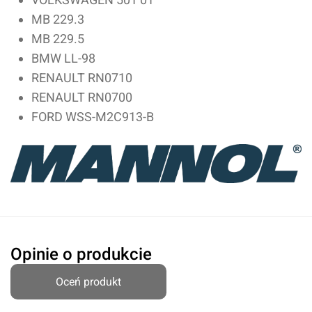
Przyznaj ocenę:
MB 229.3
MB 229.5
BMW LL-98
RENAULT RN0710
Imię i nazwisko*
RENAULT RN0700
FORD WSS-M2C913-B
Komentarz*
Opinie o produkcie
Oceń produkt
Dodaj ocenę
Anuluj