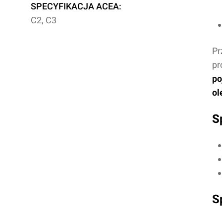
SPECYFIKACJA ACEA:
C2, C3
Pr
pr
po
ol
S
S