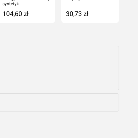
syntetyk
syn
104,60 zł
30,73 zł
1 
Dodaj do koszyka
Dodaj do koszyka