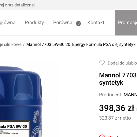
j oraz detalicznej
 główna
Produkty
Porównaj
Kontakt
Promocj
0
je silnikowe
/
Mannol 7703 5W-30 20l Energy Formula PSA olej syntetyk
we / Trytytki
Skrzynki i organizery
Dodaj do ulubi
alowe
Bezpieczniki
Mannol 7703 
alowe
Akcesoria samochodowe
Darmowa
syntetyk
Wycieraczki samochodowe
Producent:
MANN
Pozostałe
Foteliki samochodowe
398,36 zł
Akcesoria dla dzieci
owe
323,87 zł
netto
Żarówki samochodowe
ładniowe
Lodówki turystyczne
yklowe