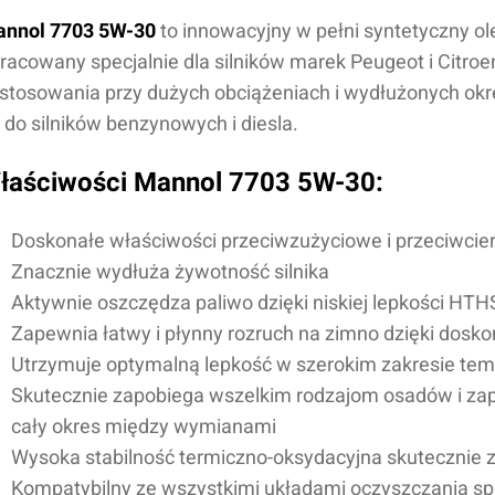
nnol 7703 5W-30
to innowacyjny w pełni syntetyczny ole
racowany specjalnie dla silników marek Peugeot i Citr
stosowania przy dużych obciążeniach i wydłużonych o
 do silników benzynowych i diesla.
łaściwości Mannol 7703 5W-30:
Doskonałe właściwości przeciwzużyciowe i przeciwcie
Znacznie wydłuża żywotność silnika
Aktywnie oszczędza paliwo dzięki niskiej lepkości HTH
Zapewnia łatwy i płynny rozruch na zimno dzięki dosk
Utrzymuje optymalną lepkość w szerokim zakresie tem
Skutecznie zapobiega wszelkim rodzajom osadów i zape
cały okres między wymianami
Wysoka stabilność termiczno-oksydacyjna skutecznie za
Kompatybilny ze wszystkimi układami oczyszczania spa