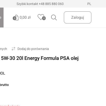
Szybki kontakt
+48 885 880 060
PL
0,00 zł
e
Zaloguj
0
0
Brak produktów
Oświetlenie pojazdów
Realizuj zamówienie
onych
Dodaj do porównania
Latarki i szperacze
5W-30 20l Energy Formula PSA olej
Latarki czołowe
 Dostawa
InPost Paczkomaty
już od 200zł
Lampy wielofunkcyjne
OL
Lampy robocze
Oświetlenie ostrzegawcze
brutto
Oświetlenie biurowe