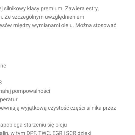
j silnikowy klasy premium. Zawiera estry,
oen. Ze szczególnym uwzględnieniem
kresów między wymianami oleju. Można stosować
rne
S
onałej pompowalności
peratur
wniają wyjątkową czystość części silnika przez
pobiega starzeniu się oleju
lin, w tym DPF, TWC, EGR i SCR dzięki