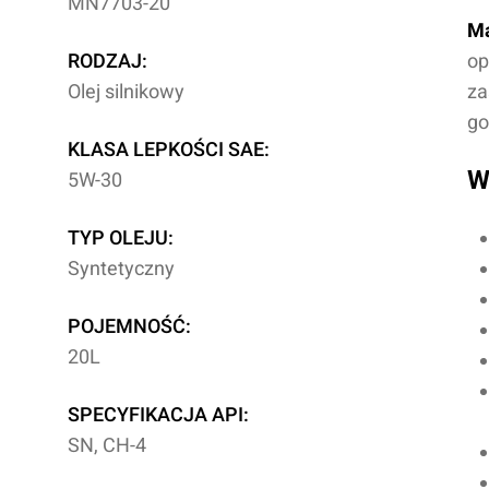
MN7703-20
Ma
RODZAJ:
op
Olej silnikowy
za
go
KLASA LEPKOŚCI SAE:
W
5W-30
TYP OLEJU:
Syntetyczny
POJEMNOŚĆ:
20L
SPECYFIKACJA API:
SN, CH-4