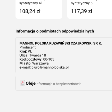
syntetyczny 4l
syntetyczny 5l
108,24 zł
117,39 zł
ka
Dodaj do koszyka
Dodaj do koszyka
Informacja o podmiotach odpowiedzialnych
MANNOL POLSKA KUZAWIŃSKI CZAJKOWSKI SP. K.
Producent
Kraj:
PL
Ulica:
Twarda 18
Kod pocztowy:
00-105
Miasto:
Warszawa
e-mail:
biuro@mannolpolska.pl
Oleje
Informacje o bezpieczeństwie