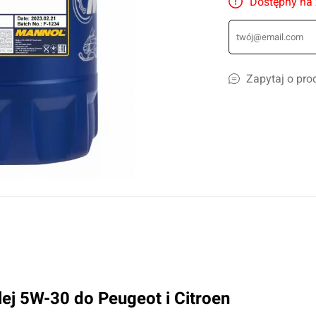
Dostępny na
liczne
amochodów ciężarowych
szyn rolniczych
Ścierki, gąbki, akcesoria
lcowe
Szampony i preparaty do mycia
Zapytaj o pro
nicze
Preparaty do ciężkich zabrudzeń
leju i płynów
Konserwacja lakieru i karoserii
a
Czyszczenie i impregnacja wnętrza
Zapachy samochdowe
Do domu i biura
Narzędzia ogrodowe
Nawadnianie
Opryskiwacze
lej 5W-30 do Peugeot i Citroen
Pozostałe