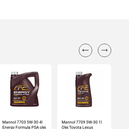
cenę
Mannol 7703 5W-30 4l
Mannol 7709 5W-30 1l
Man
Energy Formula PSA olej
Olej Toyota Lexus
Ener