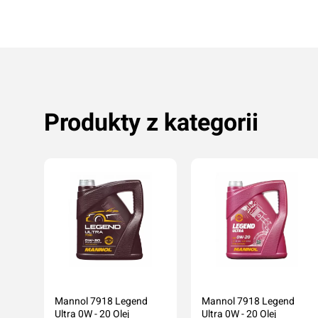
Produkty z kategorii
5W-
Mannol 7918 Legend
Mannol 7918 Legend
Grupa
Ultra 0W - 20 Olej
Ultra 0W - 20 Olej