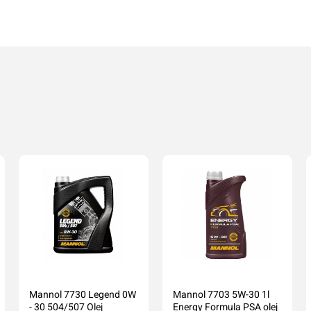
Dodaj o
Anuluj
Mannol 7730 Legend 0W
Mannol 7703 5W-30 1l
- 30 504/507 Olej
Energy Formula PSA olej