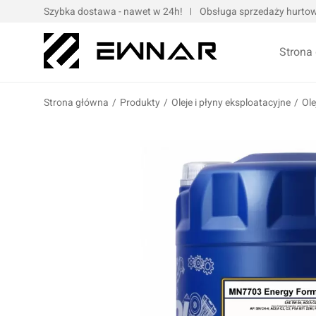
Szybka dostawa - nawet w 24h!
Obsługa sprzedaży hurtowe
Strona
Strona główna
/
Produkty
/
Oleje i płyny eksploatacyjne
/
Ole
Pokrowce serwisowe
Opaski kablo
Podnośniki oraz urządzenia dźwigowe
Opaski met
Narzędzia ręczne
Obejmy met
Bity, nasadki, końcówki
Taśmy
Wulkanizacja
Kompresory i narzędzia pneumatyczne
Prasy oraz narzędzia hydrauliczne
Oleje silnik
Wózki i zestawy narzędziowe
Oleje przek
Elektronarzędzia/elektrotechnika
Oleje motoc