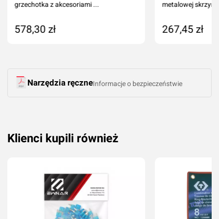
grzechotka z akcesoriami ...
metalowej skrzyn
Imię i nazwisko*
578,30 zł
267,45 zł
Komentarz*
Dodaj do koszyka
Dodaj do kos
Narzędzia ręczne
Informacje o bezpieczeństwie
Klienci kupili również
Dodaj ocenę
Anuluj