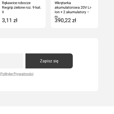
Rękawice robocze
Wkrętarka
Rwgrip zielone roz. 9 kat.
akumulatorowa 20V Li-
II
Ion + 2 akumulatory –
m...
3,11 zł
390,22 zł
Dodaj do koszyka
Dodaj do koszyka
Zapisz się
i
Politykę Prywatności