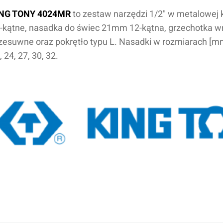
ING TONY 4024MR
to zestaw narzędzi 1/2" w metalowej k
-kątne, nasadka do świec 21mm 12-kątna, grzechotka wra
zesuwne oraz pokrętło typu L. Nasadki w rozmiarach [mm]: 1
, 24, 27, 30, 32.