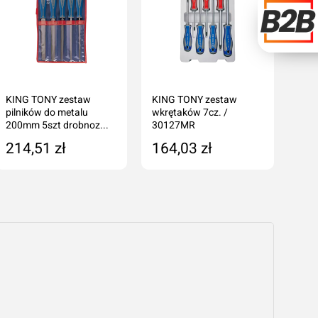
KING TONY zestaw
KING TONY zestaw
KIN
pilników do metalu
wkrętaków 7cz. /
bitó
200mm 5szt drobnoz...
30127MR
grze
214,51 zł
164,03 zł
27
Dodaj do koszyka
Dodaj do koszyka