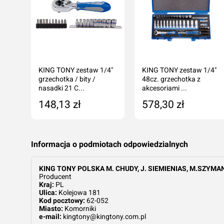
KING TONY zestaw 1/4"
KING TONY zestaw 1/4"
ów
grzechotka / bity /
48cz. grzechotka z
Oceń produkt
nasadki 21 C...
akcesoriami ...
148,13 zł
578,30 zł
Przyznaj ocenę:
tępny
Dodaj do koszyka
Dodaj do koszyka
Informacja o podmiotach odpowiedzialnych
KING TONY POLSKA M. CHUDY, J. SIEMIENIAS, M.SZYMAN
Producent
Kraj:
PL
Ulica:
Kolejowa 181
Kod pocztowy:
62-052
Miasto:
Komorniki
e-mail:
kingtony@kingtony.com.pl