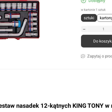
Dostępny
liczne
w kartonie 1 sztuk
amochodów ciężarowych
sztuki
karton
szyn rolniczych
Ścierki, gąbki, akcesoria
lcowe
Szampony i preparaty do mycia
nicze
Preparaty do ciężkich zabrudzeń
Do koszyk
leju i płynów
Konserwacja lakieru i karoserii
a
Czyszczenie i impregnacja wnętrza
Zapytaj o pro
Zapachy samochdowe
Do domu i biura
Narzędzia ogrodowe
Nawadnianie
Opryskiwacze
estaw nasadek 12-kątnych KING TONY w 
Pozostałe