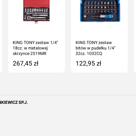
KING TONY zestaw 1/4''
KING TONY zestaw
18cz. w metalowej
bitów w pudełku 1/4"
skrzynce 2519MR
32cz. 1032CQ
267,45 zł
122,95 zł
Dodaj do koszyka
Dodaj do koszyka
Imię i nazwisko*
Komentarz*
KIEWICZ SP.J.