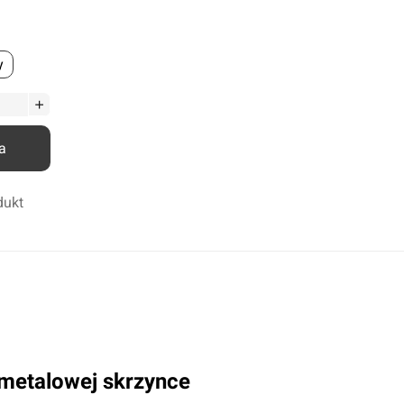
Odrdzewiacze
Smary
y
Środki penetrująco smarujące
Zmywacze
Kleje anaerobowe
a
Kleje utwardzane UV
Chemia techniczna
dukt
Silikony
Kleje
metalowej skrzynce