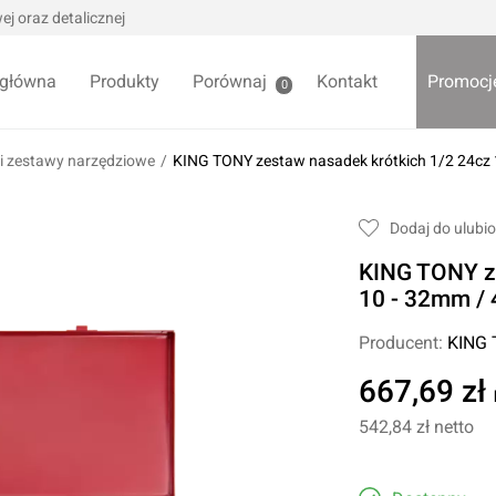
j oraz detalicznej
 główna
Produkty
Porównaj
Kontakt
Promocj
0
i zestawy narzędziowe
/
KING TONY zestaw nasadek krótkich 1/2 24cz 
we / Trytytki
Skrzynki i organizery
Dodaj do ulubi
alowe
Bezpieczniki
KING TONY ze
alowe
Akcesoria samochodowe
Darmowa
10 - 32mm /
Wycieraczki samochodowe
Producent:
KING
Pozostałe
Foteliki samochodowe
667,69 zł
Akcesoria dla dzieci
owe
542,84 zł
netto
Żarówki samochodowe
ładniowe
Lodówki turystyczne
yklowe