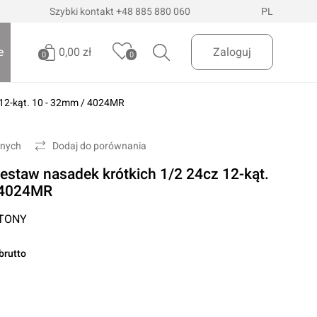
Szybki kontakt
+48 885 880 060
PL
0,00 zł
e
Zaloguj
0
0
12-kąt. 10 - 32mm / 4024MR
Brak produktów
Oświetlenie pojazdów
Realizuj zamówienie
onych
Dodaj do porównania
Latarki i szperacze
staw nasadek krótkich 1/2 24cz 12-kąt.
Latarki czołowe
 Dostawa
InPost Paczkomaty
już od 200zł
 4024MR
Lampy wielofunkcyjne
 TONY
Lampy robocze
Oświetlenie ostrzegawcze
brutto
Oświetlenie biurowe