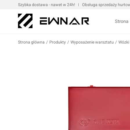
Szybka dostawa - nawet w 24h!
Obsługa sprzedaży hurtowe
Strona
Strona główna
/
Produkty
/
Wyposażenie warsztatu
/
Wózki 
Pokrowce serwisowe
Opaski kablo
Podnośniki oraz urządzenia dźwigowe
Opaski met
Narzędzia ręczne
Obejmy met
Bity, nasadki, końcówki
Taśmy
Wulkanizacja
Kompresory i narzędzia pneumatyczne
Prasy oraz narzędzia hydrauliczne
Oleje silnik
Wózki i zestawy narzędziowe
Oleje przek
Elektronarzędzia/elektrotechnika
Oleje motoc