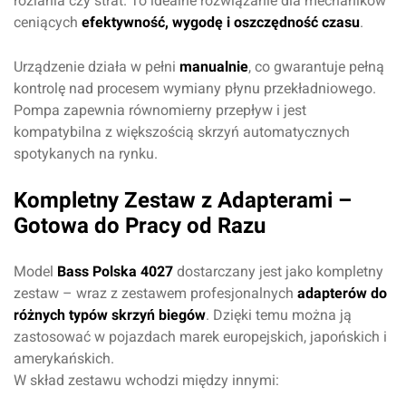
rozlania czy strat. To idealne rozwiązanie dla mechaników
ceniących
efektywność, wygodę i oszczędność czasu
.
Urządzenie działa w pełni
manualnie
, co gwarantuje pełną
kontrolę nad procesem wymiany płynu przekładniowego.
Pompa zapewnia równomierny przepływ i jest
kompatybilna z większością skrzyń automatycznych
spotykanych na rynku.
Kompletny Zestaw z Adapterami –
Gotowa do Pracy od Razu
Model
Bass Polska 4027
dostarczany jest jako kompletny
zestaw – wraz z zestawem profesjonalnych
adapterów do
różnych typów skrzyń biegów
. Dzięki temu można ją
zastosować w pojazdach marek europejskich, japońskich i
amerykańskich.
W skład zestawu wchodzi między innymi: