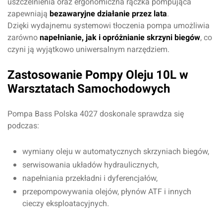
uszczelnienia oraz ergonomiczna rączka pompująca
zapewniają
bezawaryjne działanie przez lata
.
Dzięki wydajnemu systemowi tłoczenia pompa umożliwia
zarówno
napełnianie, jak i opróżnianie skrzyni biegów
, co
czyni ją wyjątkowo uniwersalnym narzędziem.
Zastosowanie Pompy Oleju 10L w
Warsztatach Samochodowych
Pompa Bass Polska 4027 doskonale sprawdza się
podczas:
wymiany oleju w automatycznych skrzyniach biegów,
serwisowania układów hydraulicznych,
Oceń produkt
napełniania przekładni i dyferencjałów,
przepompowywania olejów, płynów ATF i innych
Przyznaj ocenę:
cieczy eksploatacyjnych.