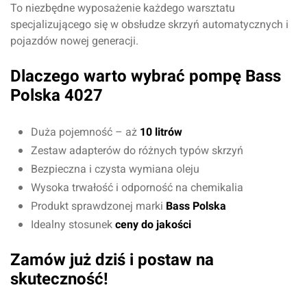
To niezbędne wyposażenie każdego warsztatu
specjalizującego się w obsłudze skrzyń automatycznych i
pojazdów nowej generacji.
Imię i nazwisko*
Dlaczego warto wybrać pompę Bass
Komentarz*
Polska 4027
Duża pojemność – aż
10 litrów
Zestaw adapterów do różnych typów skrzyń
Bezpieczna i czysta wymiana oleju
Wysoka trwałość i odporność na chemikalia
Produkt sprawdzonej marki
Bass Polska
Idealny stosunek
ceny do jakości
Zamów już dziś i postaw na
Dodaj ocenę
Anuluj
skuteczność!