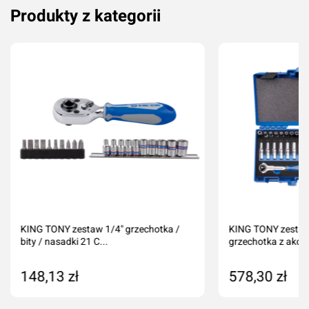
Produkty z kategorii
KING TONY zestaw 1/4" grzechotka /
KING TONY zestaw
bity / nasadki 21 C...
grzechotka z akces
148,13 zł
578,30 zł
Dodaj do koszyka
Dodaj do kos