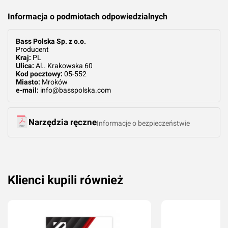
Informacja o podmiotach odpowiedzialnych
Bass Polska Sp. z o.o.
Producent
Kraj:
PL
Ulica:
Al.. Krakowska 60
Kod pocztowy:
05-552
Miasto:
Mroków
e-mail:
info@basspolska.com
Narzędzia ręczne
Informacje o bezpieczeństwie
Klienci kupili również