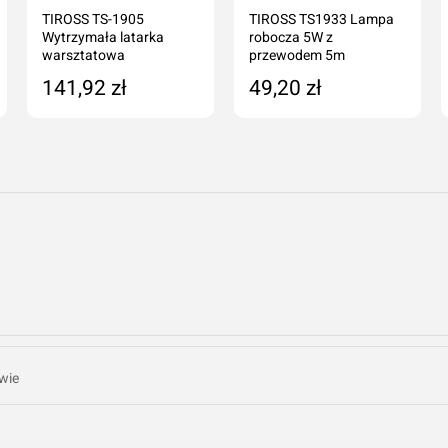
TIROSS TS-1905
TIROSS TS1933 Lampa
Wytrzymała latarka
robocza 5W z
warsztatowa
przewodem 5m
141,92 zł
49,20 zł
Dodaj do koszyka
Dodaj do koszyka
wie