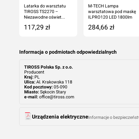
M-
Latarka do warsztatu
M-TECH Lampa
TIROSS TS2270 –
warsztatowa pod maskę
Niezawodne oświet...
ILPRO120 LED 1800lm
117,29 zł
284,66 zł
ka
Dodaj do koszyka
Dodaj do koszyka
Informacja o podmiotach odpowiedzialnych
TIROSS Polska Sp. z o.o.
Producent
Kraj:
PL
Ulica:
Al. Krakowska 118
Kod pocztowy:
05-090
Miasto:
Sękocin Stary
e-mail:
office@tiross.com
Urządzenia elektryczne
Informacje o bezpieczeńst