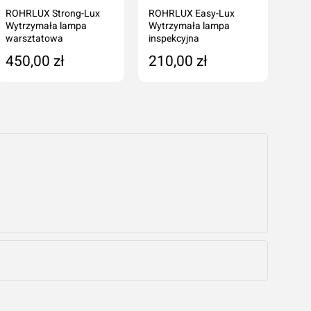
ROHRLUX Strong-Lux
ROHRLUX Easy-Lux
TIR
Wytrzymała lampa
Wytrzymała lampa
rob
warsztatowa
inspekcyjna
450,00 zł
210,00 zł
19
Dodaj do koszyka
Dodaj do koszyka