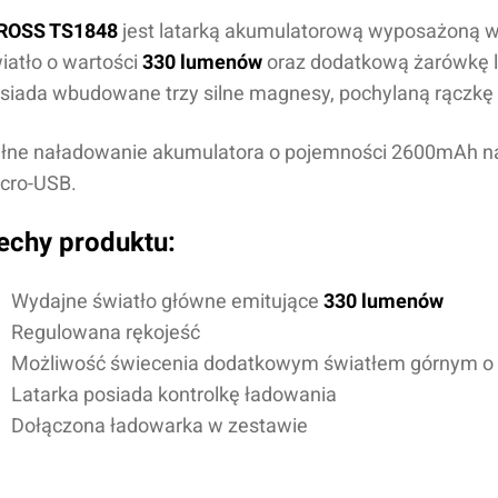
ROSS TS1848
jest latarką akumulatorową wyposażoną 
iatło o wartości
330 lumenów
oraz dodatkową żarówkę l
siada wbudowane trzy silne magnesy, pochylaną rączkę 
łne naładowanie akumulatora o pojemności 26
00mAh
na
cro-USB.
echy produktu:
Wydajne światło główne emitujące
330 lumenów
Regulowana rękojeść
Możliwość świecenia dodatkowym światłem górnym o 
Latarka posiada kontrolkę ładowania
Dołączona ładowarka w zestawie