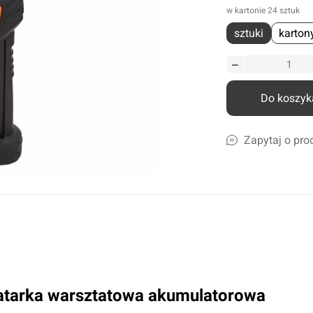
w kartonie 24 sztuk
liczne
sztuki
karton
amochodów ciężarowych
szyn rolniczych
Ścierki, gąbki, akcesoria
lcowe
Szampony i preparaty do mycia
nicze
Preparaty do ciężkich zabrudzeń
Do koszyk
leju i płynów
Konserwacja lakieru i karoserii
a
Czyszczenie i impregnacja wnętrza
Zapytaj o pro
Zapachy samochdowe
Do domu i biura
Narzędzia ogrodowe
Nawadnianie
Opryskiwacze
atarka warsztatowa akumulatorowa
Pozostałe