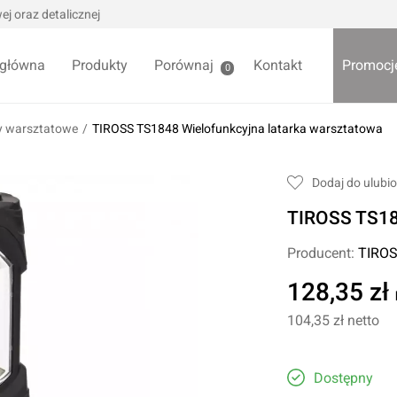
j oraz detalicznej
 główna
Produkty
Porównaj
Kontakt
Promocj
0
 warsztatowe
/
TIROSS TS1848 Wielofunkcyjna latarka warsztatowa
we / Trytytki
Skrzynki i organizery
Dodaj do ulubi
alowe
Bezpieczniki
TIROSS TS184
alowe
Akcesoria samochodowe
Darmowa
Wycieraczki samochodowe
Producent:
TIRO
Pozostałe
128,35 zł
Foteliki samochodowe
104,35 zł
netto
Akcesoria dla dzieci
owe
Żarówki samochodowe
ładniowe
Dostępny
Lodówki turystyczne
yklowe