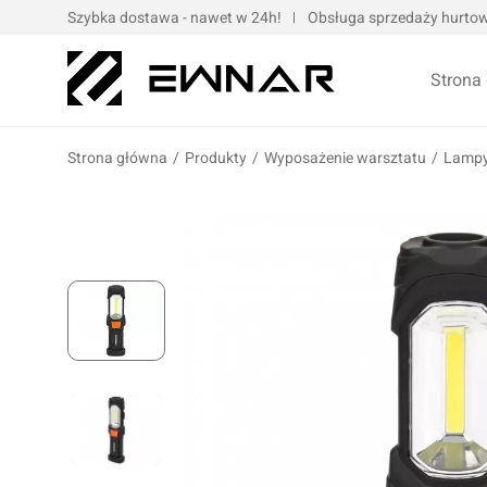
Szybka dostawa - nawet w 24h!
Obsługa sprzedaży hurtowe
Strona
Strona główna
/
Produkty
/
Wyposażenie warsztatu
/
Lampy
Pokrowce serwisowe
Opaski kablo
Podnośniki oraz urządzenia dźwigowe
Opaski met
Narzędzia ręczne
Obejmy met
Bity, nasadki, końcówki
Taśmy
Wulkanizacja
Kompresory i narzędzia pneumatyczne
Prasy oraz narzędzia hydrauliczne
Oleje silnik
Wózki i zestawy narzędziowe
Oleje przek
Elektronarzędzia/elektrotechnika
Oleje motoc