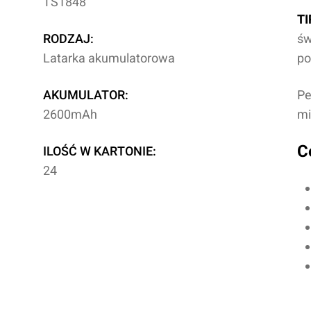
TS1848
TI
RODZAJ:
ś
w
Latarka akumulatorowa
po
AKUMULATOR:
Pe
2600mAh
mi
C
ILOŚĆ W KARTONIE:
24