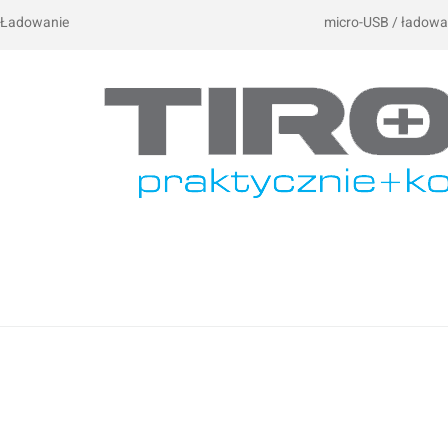
Ładowanie
micro-USB / ładowa
Imię i nazwisko*
Komentarz*