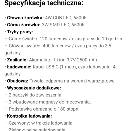
Specyfikacja techniczna:
•
Główna żarówka:
4W COB LED, 6500K.
•
Górna żarówka:
3W SMD LED, 6500K.
•
Tryby pracy:
– Górne światło: 120 lumenów / czas pracy do 10 godzin.
– Główne światło: 400 lumenów / czas pracy do 3,5
godziny.
•
Zasilanie:
Akumulator Li-ion 3,7V 2600mAh.
•
Ładowanie:
Kabel USB-C (1 metr), czas ładowania: 4
godziny.
•
Obudowa:
Trwała, odporna na warunki warsztatowe.
•
Wyposażenie dodatkowe:
– 2 haczyki do zawieszenia.
– 3 wbudowane magnesy do mocowania.
– Podstawka obracana o 180 stopni.
•
Kontrolka ładowania:
– Czerwony: w trakcie ładowania.
– Zielony: pełne naładowanie.