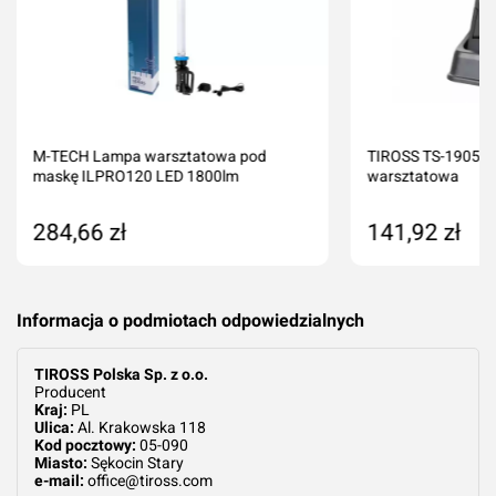
M-TECH Lampa warsztatowa pod
TIROSS TS-1905 W
maskę ILPRO120 LED 1800lm
warsztatowa
284,66 zł
141,92 zł
Dodaj do koszyka
Dodaj do kos
Informacja o podmiotach odpowiedzialnych
TIROSS Polska Sp. z o.o.
Producent
Kraj:
PL
Ulica:
Al. Krakowska 118
Kod pocztowy:
05-090
Miasto:
Sękocin Stary
e-mail:
office@tiross.com