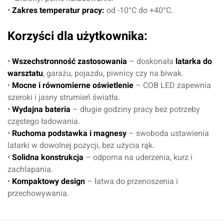
•
Zakres temperatur pracy:
od -10°C do +40°C.
Korzyści dla użytkownika:
•
Wszechstronność zastosowania
– doskonała
latarka do
warsztatu
, garażu, pojazdu, piwnicy czy na biwak.
•
Mocne i równomierne oświetlenie
– COB LED zapewnia
szeroki i jasny strumień światła.
•
Wydajna bateria
– długie godziny pracy bez potrzeby
Oceń produkt
częstego ładowania.
•
Ruchoma podstawka i magnesy
– swoboda ustawienia
latarki w dowolnej pozycji, bez użycia rąk.
Przyznaj ocenę:
•
Solidna konstrukcja
– odporna na uderzenia, kurz i
zachlapania.
•
Kompaktowy design
– łatwa do przenoszenia i
przechowywania.
Imię i nazwisko*