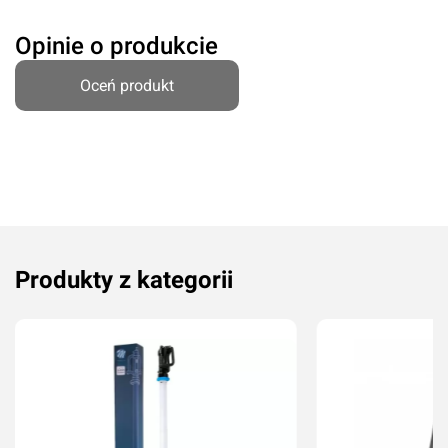
Komentarz*
Opinie o produkcie
Oceń produkt
Produkty z kategorii
Dodaj ocenę
Anuluj